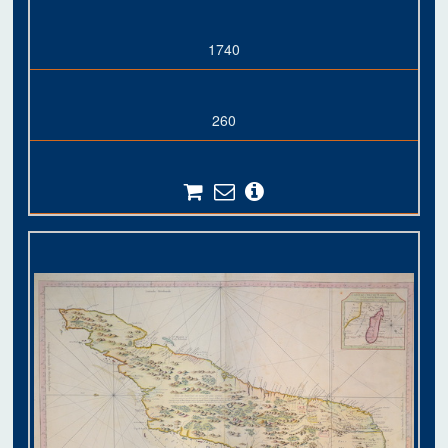
1740
260