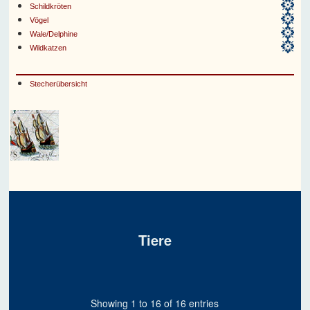
Schildkröten
Vögel
Wale/Delphine
Wildkatzen
Stecherübersicht
Tiere
Showing 1 to 16 of 16 entries