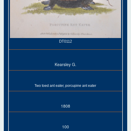
DT0112
Kearsley G.
Two toed ant eater, porcupine ant eater
1808
100