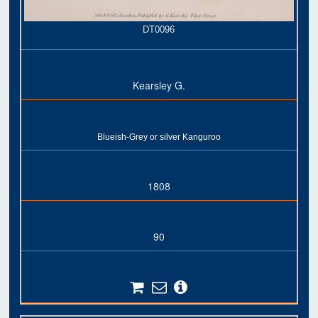
DT0096
Kearsley G.
Blueish-Grey or silver Kanguroo
1808
90