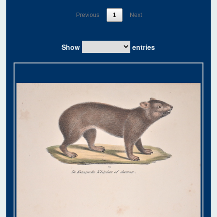
Previous
1
Next
Show
entries