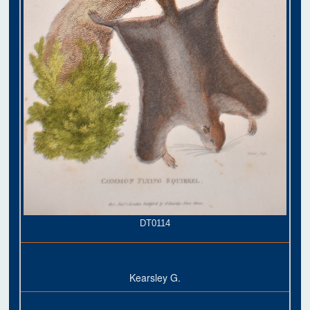
DT0114
Kearsley G.