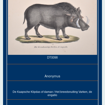
DT0098
Anonymus
De Kaapsche Klipdas of daman / Het breedsnuiting Varken, de
engallo