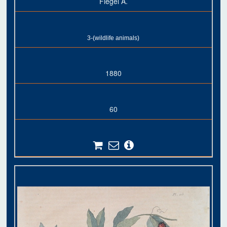
Fiegel A.
3-(wildlife animals)
1880
60