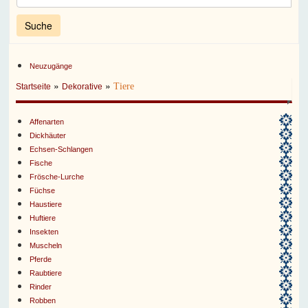
Neuzugänge
»
»
Tiere
Startseite
Dekorative
Affenarten
Dickhäuter
Echsen-Schlangen
Fische
Frösche-Lurche
Füchse
Haustiere
Huftiere
Insekten
Muscheln
Pferde
Raubtiere
Rinder
Robben