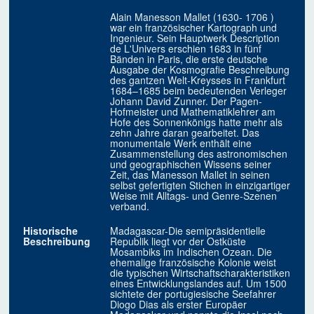
Alain Manesson Mallet (1630- 1706 )
war ein französischer Kartograph und
Ingenieur. Sein Hauptwerk Description
de L'Univers erschien 1683 in fünf
Bänden in Paris, die erste deutsche
Ausgabe der Kosmografie Beschreibung
des gantzen Welt-Kreysses in Frankfurt
1684–1685 beim bedeutenden Verleger
Johann David Zunner. Der Pagen-
Hofmeister und Mathematiklehrer am
Hofe des Sonnenkönigs hatte mehr als
zehn Jahre daran gearbeitet. Das
monumentale Werk enthält eine
Zusammenstellung des astronomischen
und geographischen Wissens seiner
Zeit, das Manesson Mallet in seinen
selbst gefertigten Stichen in einzigartiger
Weise mit Alltags- und Genre-Szenen
verband.
Historische
Madagascar-Die semipräsidentielle
Beschreibung
Republik liegt vor der Ostküste
Mosambiks im Indischen Ozean. Die
ehemalige französische Kolonie weist
die typischen Wirtschaftscharakteristiken
eines Entwicklungslandes auf. Um 1500
sichtete der portugiesische Seefahrer
Diogo Dias als erster Europäer