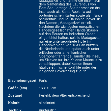
Madagaskar und nannte die Insel nach
dem Namenstag des Laurentius von
Rom São Lorenço. Später erschien die
Insel auch als Santa Apolonia auf
portugiesischen Karten sowie als France
occidentale und île Dauphine, bevor sie
den Namen „Madagaskar“ erhielt.
Nachdem die wichtigsten europäischen
Handelsgesellschaften Handelsbasen
auf den Routen im Indischen Ozean
eingerichtet hatten, spielte Madagaskar
nur eine untergeordnete Rolle im
Handelsverkehr. Von 1641 an nutzten
die Niederlande und später auch unter
britischer oder amerikanischer
Oberhoheit fahrende Händler die Insel,
um Sklaven für ihre Kolonie Mauritius zu
verschleppen, dabei kamen ihnen
häufige ethnische Konflikte unter der
indigenen Bevölkerung zugute.
Erscheinungsort
Paris
Größe (cm)
16 x 10 cm
Zustand
Perfekt, dem Alter entsprechend
Kolorit
altkoloriert
Technik
Kupferstich