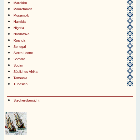
Marokko
Mauretanien
Mosambik
Namibia
Nigeria
Nordafrika
Ruanda
Senegal
Sierra Leone
Somalia
Sudan
Südliches Afrika
Tansania
Tunesien
Stecherübersicht