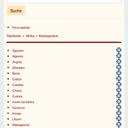
Neuzugänge
»
»
Startseite
Afrika
Madagaskar
Ägypten
Algerien
Angola
Äthiopien
Benin
Gabun
Gambia
Ghana
Guinea
Inseln bei Afrika
Kamerun
Kongo
Libyen
Madagaskar