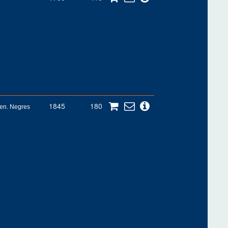
1845
180
en. Negres