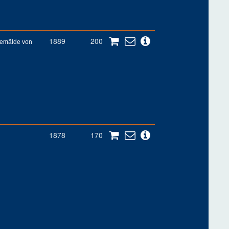
1889
200
Gemälde von
1878
170