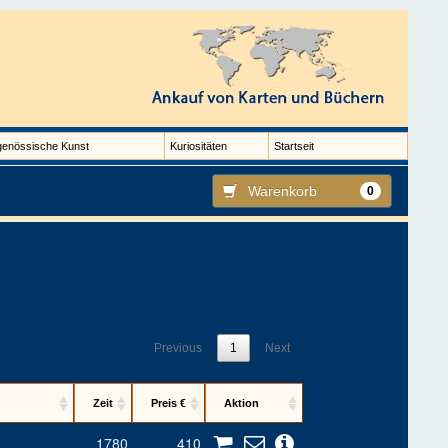
genössische Kunst
Kuriositäten
Startseit
Warenkorb
0
Previous
1
Next
Zeit
Preis €
Aktion
1780
410