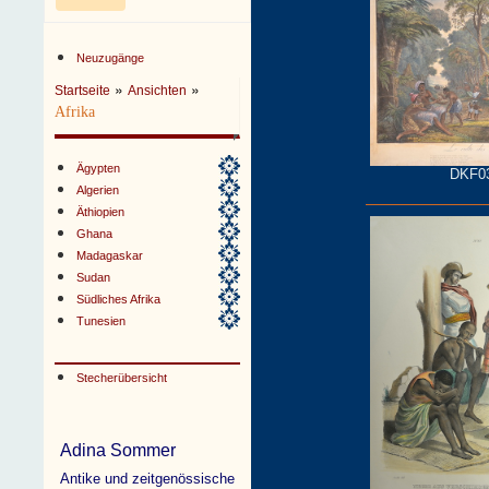
Neuzugänge
»
»
Startseite
Ansichten
Afrika
Ägypten
DKF0
Algerien
Äthiopien
Ghana
Madagaskar
Sudan
Südliches Afrika
Tunesien
Stecherübersicht
Adina Sommer
Antike und zeitgenössische