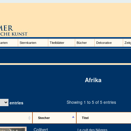
arten
Sternkarten
Titelblätter
Bücher
Dekorative
Zeit
Afrika
Showing 1 to 5 of 5 entries
entries
Stecher
Titel
Colibert
Le cult des Nègres