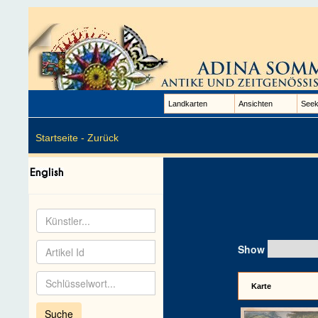
Landkarten
Ansichten
Seek
Startseite -
Zurück
Show
Karte