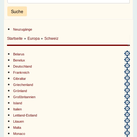
Neuzugänge
»
»
Startseite
Europa
Schweiz
Belarus
Benelux
Deutschland
Frankreich
Gibraltar
Griechenland
Grönland
Großbritannien
Island
Italien
Lettland-Estland
Litauen
Malta
Monaco