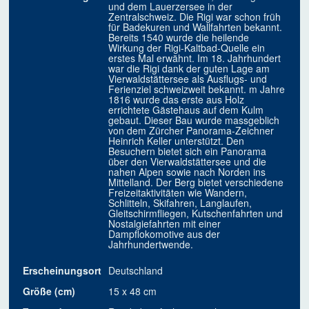
und dem Lauerzersee in der
Zentralschweiz. Die Rigi war schon früh
für Badekuren und Wallfahrten bekannt.
Bereits 1540 wurde die heilende
Wirkung der Rigi-Kaltbad-Quelle ein
erstes Mal erwähnt. Im 18. Jahrhundert
war die Rigi dank der guten Lage am
Vierwaldstättersee als Ausflugs- und
Ferienziel schweizweit bekannt. m Jahre
1816 wurde das erste aus Holz
errichtete Gästehaus auf dem Kulm
gebaut. Dieser Bau wurde massgeblich
von dem Zürcher Panorama-Zeichner
Heinrich Keller unterstützt. Den
Besuchern bietet sich ein Panorama
über den Vierwaldstättersee und die
nahen Alpen sowie nach Norden ins
Mittelland. Der Berg bietet verschiedene
Freizeitaktivitäten wie Wandern,
Schlitteln, Skifahren, Langlaufen,
Gleitschirmfliegen, Kutschenfahrten und
Nostalgiefahrten mit einer
Dampflokomotive aus der
Jahrhundertwende.
Erscheinungsort
Deutschland
Größe (cm)
15 x 48 cm