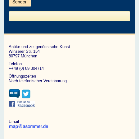
im
CAPTCHA
angezeigten
Zeichen
ein,
um
zu
bestätigen,
dass
du
ein
Antike und zeitgenössische Kunst
Mensch
Winzerer Str. 154
bist.
80797 München
Telefon
++49 (0) 89 304714
Öffnungszeiten
Nach telefonischer Vereinbarung.
Email