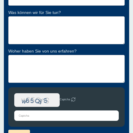
Was können wir für Sie tun?
Woher haben Sie von uns erfahren?
Captcha
Bitte
gib
die