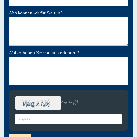
Was können wir für Sie tun?
Woher haben Sie von uns erfahren?
Captcha
Bitte
gib
die