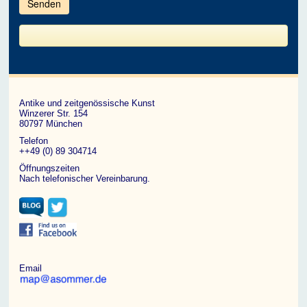
im
CAPTCHA
angezeigten
Zeichen
ein,
um
zu
bestätigen,
dass
du
ein
Antike und zeitgenössische Kunst
Mensch
Winzerer Str. 154
bist.
80797 München
Telefon
++49 (0) 89 304714
Öffnungszeiten
Nach telefonischer Vereinbarung.
Email