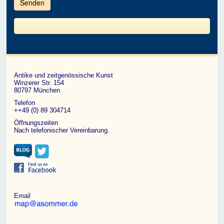
im
CAPTCHA
angezeigten
Zeichen
ein,
um
zu
bestätigen,
dass
du
ein
Antike und zeitgenössische Kunst
Mensch
Winzerer Str. 154
bist.
80797 München
Telefon
++49 (0) 89 304714
Öffnungszeiten
Nach telefonischer Vereinbarung.
Email