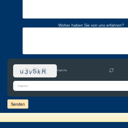
Woher haben Sie von uns erfahren?
Captcha
Bitte
gib
die
im
CAPTCHA
angezeigten
Zeichen
ein,
um