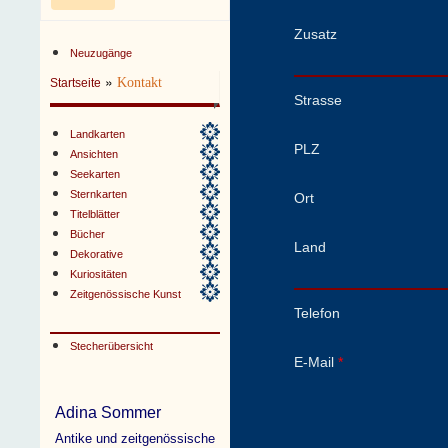
Zusatz
Neuzugänge
»
Kontakt
Startseite
Strasse
Landkarten
PLZ
Ansichten
Seekarten
Sternkarten
Ort
Titelblätter
Bücher
Land
Dekorative
Kuriositäten
Zeitgenössische Kunst
Telefon
Stecherübersicht
E-Mail
*
Adina Sommer
Antike und zeitgenössische