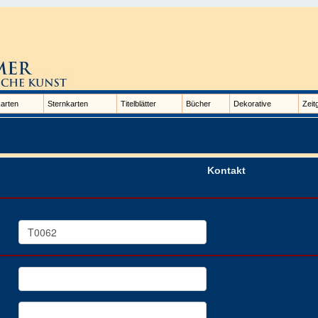
arten
Sternkarten
Titelblätter
Bücher
Dekorative
Zeit
Kontakt