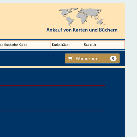
genössische Kunst
Kuriositäten
Startseit
Warenkorb
0