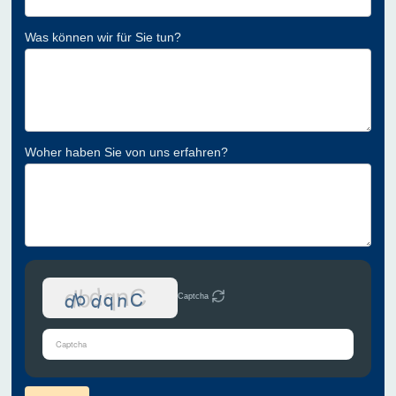
Was können wir für Sie tun?
Woher haben Sie von uns erfahren?
Captcha
Bitte
gib
die