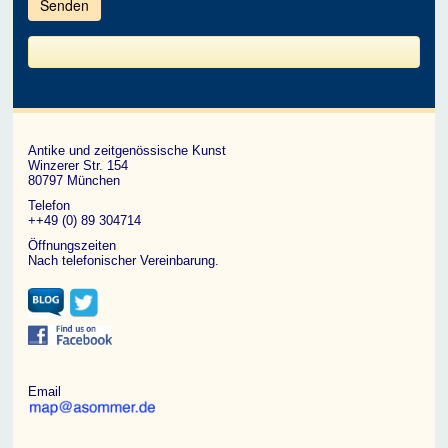
im
CAPTCHA
angezeigten
Zeichen
ein,
um
zu
bestätigen,
dass
du
ein
Antike und zeitgenössische Kunst
Mensch
Winzerer Str. 154
bist.
80797 München
Telefon
++49 (0) 89 304714
Öffnungszeiten
Nach telefonischer Vereinbarung.
Email