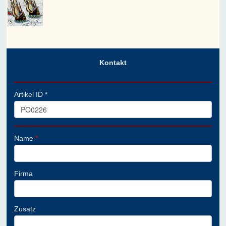
Kontakt
Artikel ID *
Name
*
Firma
Zusatz