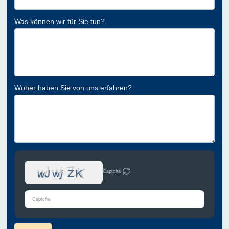
Was können wir für Sie tun?
Woher haben Sie von uns erfahren?
Captcha
Bitte
gib
die