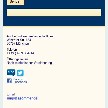
im
CAPTCHA
angezeigten
Zeichen
ein,
um
zu
bestätigen,
dass
du
ein
Antike und zeitgenössische Kunst
Mensch
Winzerer Str. 154
bist.
80797 München
Telefon
++49 (0) 89 304714
Öffnungszeiten
Nach telefonischer Vereinbarung.
Email