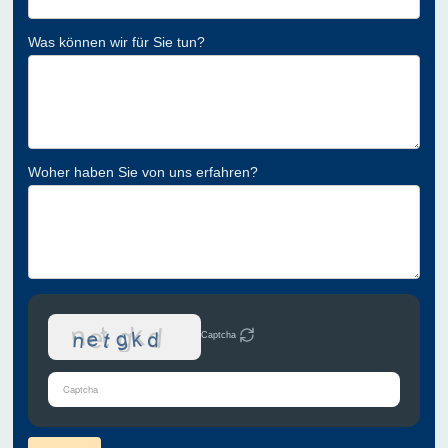
Was können wir für Sie tun?
Woher haben Sie von uns erfahren?
Captcha
Bitte
gib
die