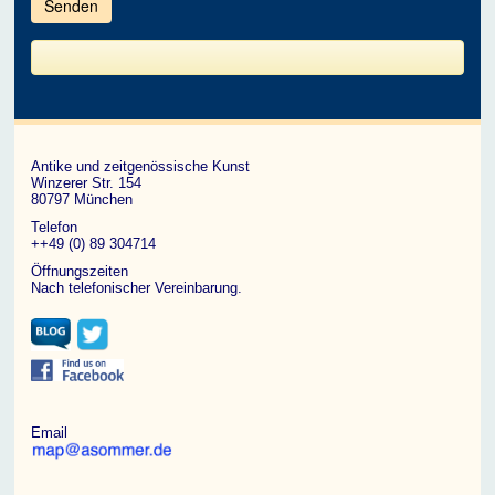
im
CAPTCHA
angezeigten
Zeichen
ein,
um
zu
bestätigen,
dass
du
ein
Antike und zeitgenössische Kunst
Mensch
Winzerer Str. 154
bist.
80797 München
Telefon
++49 (0) 89 304714
Öffnungszeiten
Nach telefonischer Vereinbarung.
Email