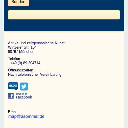
im
CAPTCHA
angezeigten
Zeichen
ein,
um
zu
bestätigen,
dass
du
ein
Antike und zeitgenössische Kunst
Mensch
Winzerer Str. 154
bist.
80797 München
Telefon
++49 (0) 89 304714
Öffnungszeiten
Nach telefonischer Vereinbarung.
Email