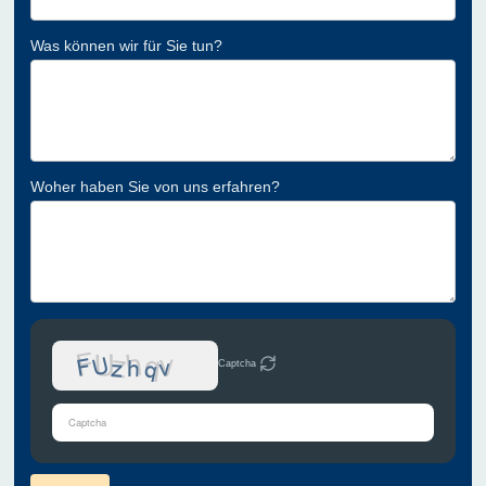
Was können wir für Sie tun?
Woher haben Sie von uns erfahren?
Captcha
Bitte
gib
die