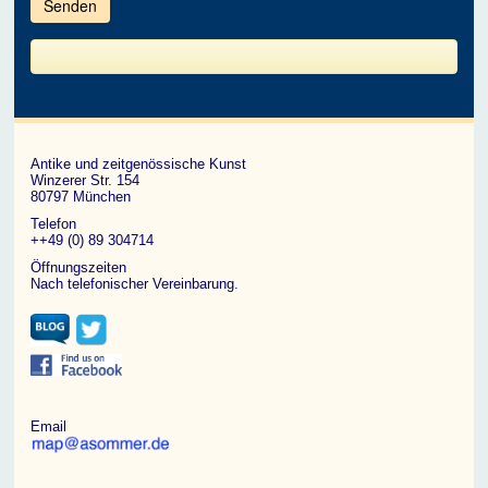
im
CAPTCHA
angezeigten
Zeichen
ein,
um
zu
bestätigen,
dass
du
ein
Antike und zeitgenössische Kunst
Mensch
Winzerer Str. 154
bist.
80797 München
Telefon
++49 (0) 89 304714
Öffnungszeiten
Nach telefonischer Vereinbarung.
Email