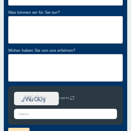
Was können wir für Sie tun?
Woher haben Sie von uns erfahren?
Captcha
Bitte
gib
die