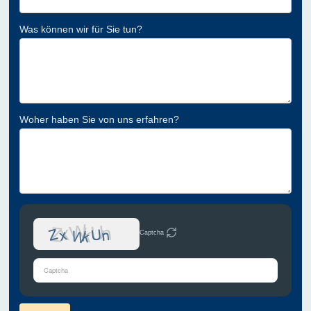
Was können wir für Sie tun?
Woher haben Sie von uns erfahren?
Captcha
Bitte
gib
die