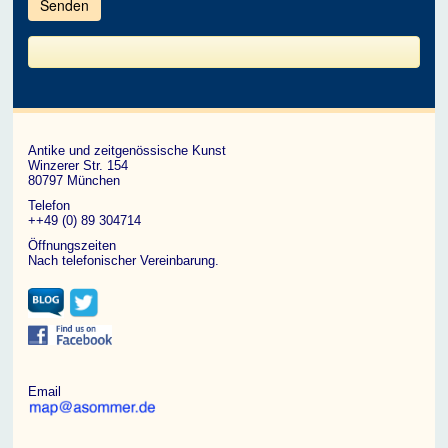
im
CAPTCHA
angezeigten
Zeichen
ein,
um
zu
bestätigen,
dass
du
ein
Antike und zeitgenössische Kunst
Mensch
Winzerer Str. 154
bist.
80797 München
Telefon
++49 (0) 89 304714
Öffnungszeiten
Nach telefonischer Vereinbarung.
Email