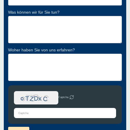
Was können wir für Sie tun?
Woher haben Sie von uns erfahren?
Captcha
Bitte
gib
die