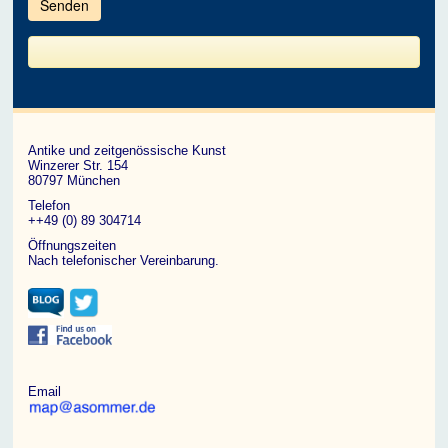
im
CAPTCHA
angezeigten
Zeichen
ein,
um
zu
bestätigen,
dass
du
ein
Antike und zeitgenössische Kunst
Mensch
Winzerer Str. 154
bist.
80797 München
Telefon
++49 (0) 89 304714
Öffnungszeiten
Nach telefonischer Vereinbarung.
Email