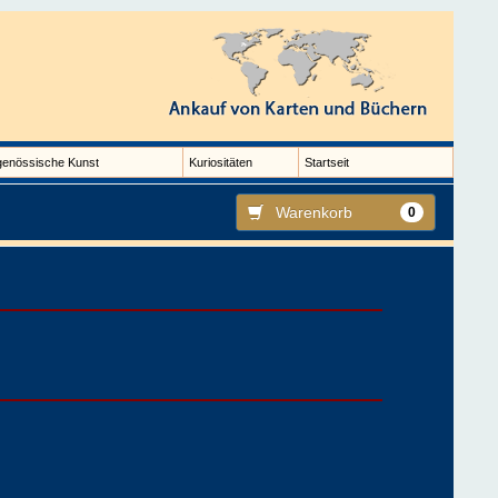
genössische Kunst
Kuriositäten
Startseit
Warenkorb
0