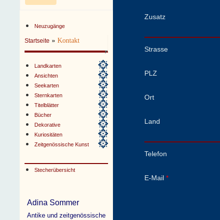
Zusatz
Neuzugänge
»
Kontakt
Startseite
Strasse
Landkarten
PLZ
Ansichten
Seekarten
Sternkarten
Ort
Titelblätter
Bücher
Land
Dekorative
Kuriositäten
Zeitgenössische Kunst
Telefon
Stecherübersicht
E-Mail
*
Adina Sommer
Antike und zeitgenössische