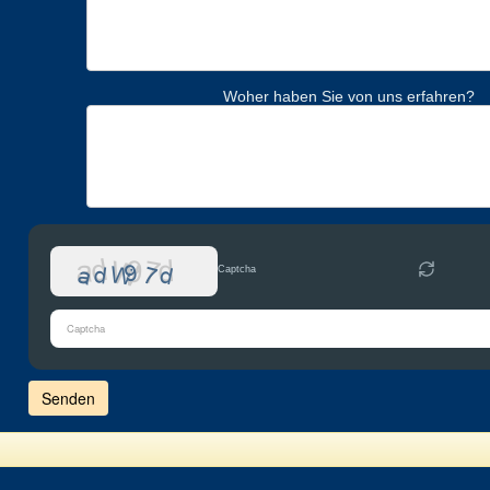
Woher haben Sie von uns erfahren?
Captcha
Bitte
gib
die
im
CAPTCHA
angezeigten
Zeichen
ein,
um