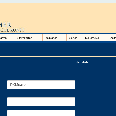
arten
Sternkarten
Titelblätter
Bücher
Dekorative
Zeit
Kontakt