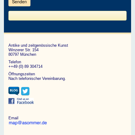
im
CAPTCHA
angezeigten
Zeichen
ein,
um
zu
bestätigen,
dass
du
ein
Antike und zeitgenössische Kunst
Mensch
Winzerer Str. 154
bist.
80797 München
Telefon
++49 (0) 89 304714
Öffnungszeiten
Nach telefonischer Vereinbarung.
Email