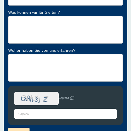
Was können wir für Sie tun?
Woher haben Sie von uns erfahren?
Captcha
Bitte
gib
die