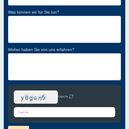
Was können wir für Sie tun?
Woher haben Sie von uns erfahren?
Captcha
Bitte
gib
die