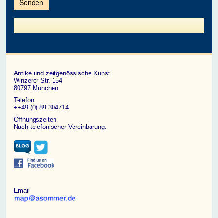
im
CAPTCHA
angezeigten
Zeichen
ein,
um
zu
bestätigen,
dass
du
ein
Antike und zeitgenössische Kunst
Mensch
Winzerer Str. 154
bist.
80797 München
Telefon
++49 (0) 89 304714
Öffnungszeiten
Nach telefonischer Vereinbarung.
Email