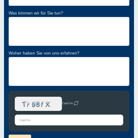
Was können wir für Sie tun?
Woher haben Sie von uns erfahren?
Captcha
Bitte
gib
die