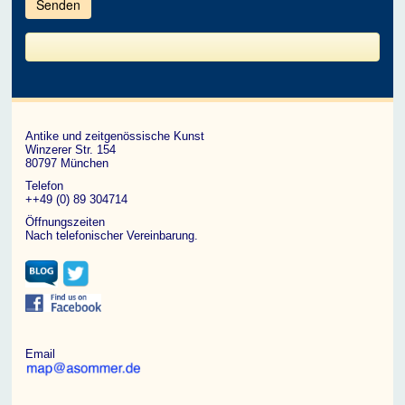
im
CAPTCHA
angezeigten
Zeichen
ein,
um
zu
bestätigen,
dass
du
ein
Antike und zeitgenössische Kunst
Mensch
Winzerer Str. 154
bist.
80797 München
Telefon
++49 (0) 89 304714
Öffnungszeiten
Nach telefonischer Vereinbarung.
Email