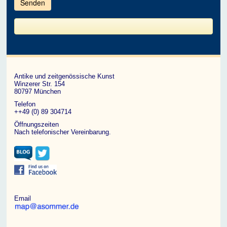
im
CAPTCHA
angezeigten
Zeichen
ein,
um
zu
bestätigen,
dass
du
ein
Antike und zeitgenössische Kunst
Mensch
Winzerer Str. 154
bist.
80797 München
Telefon
++49 (0) 89 304714
Öffnungszeiten
Nach telefonischer Vereinbarung.
Email