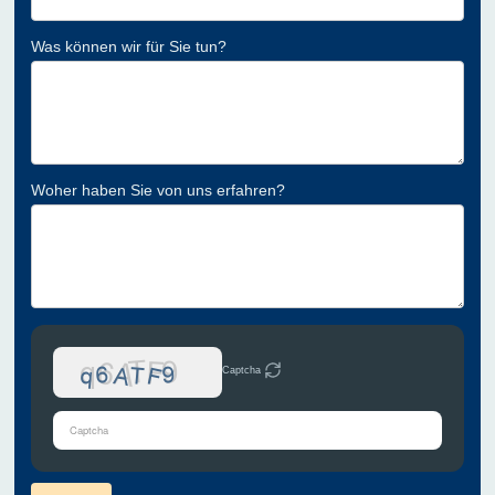
Was können wir für Sie tun?
Woher haben Sie von uns erfahren?
Captcha
Bitte
gib
die