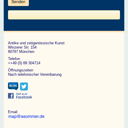
im
CAPTCHA
angezeigten
Zeichen
ein,
um
zu
bestätigen,
dass
du
ein
Antike und zeitgenössische Kunst
Mensch
Winzerer Str. 154
bist.
80797 München
Telefon
++49 (0) 89 304714
Öffnungszeiten
Nach telefonischer Vereinbarung.
Email