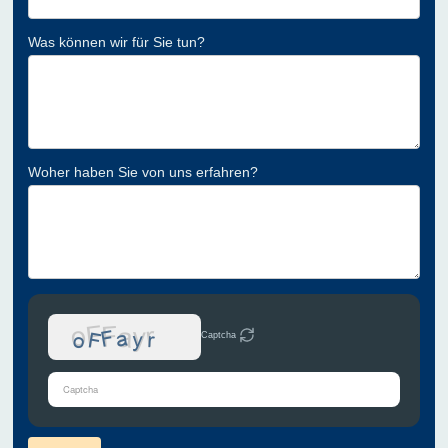
Was können wir für Sie tun?
Woher haben Sie von uns erfahren?
Captcha
Bitte
gib
die