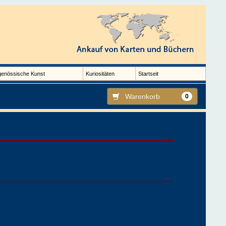
genössische Kunst
Kuriositäten
Startseit
Warenkorb
0