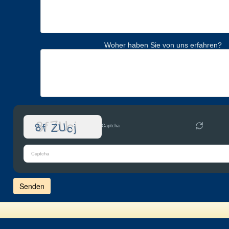
Woher haben Sie von uns erfahren?
Captcha
Bitte
gib
die
im
CAPTCHA
angezeigten
Zeichen
ein,
um