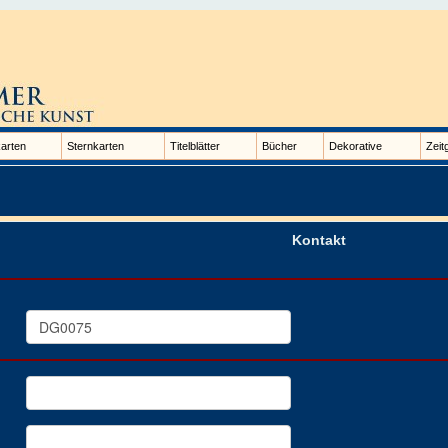
arten
Sternkarten
Titelblätter
Bücher
Dekorative
Zeit
Kontakt