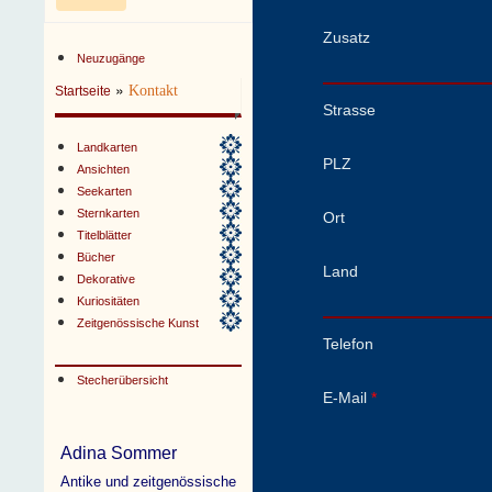
Zusatz
Neuzugänge
»
Kontakt
Startseite
Strasse
Landkarten
PLZ
Ansichten
Seekarten
Sternkarten
Ort
Titelblätter
Bücher
Land
Dekorative
Kuriositäten
Zeitgenössische Kunst
Telefon
Stecherübersicht
E-Mail
*
Adina Sommer
Antike und zeitgenössische