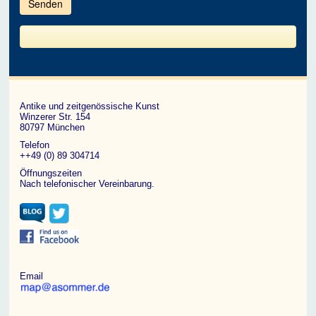
im
CAPTCHA
angezeigten
Zeichen
ein,
um
zu
bestätigen,
dass
du
ein
Antike und zeitgenössische Kunst
Mensch
Winzerer Str. 154
bist.
80797 München
Telefon
++49 (0) 89 304714
Öffnungszeiten
Nach telefonischer Vereinbarung.
Email