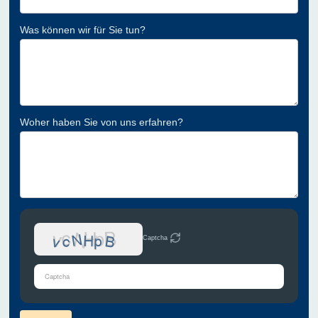
Was können wir für Sie tun?
Woher haben Sie von uns erfahren?
Captcha
Bitte
gib
die