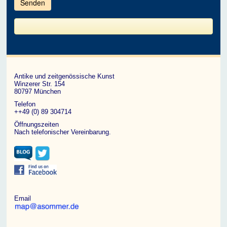
im
CAPTCHA
angezeigten
Zeichen
ein,
um
zu
bestätigen,
dass
du
ein
Antike und zeitgenössische Kunst
Mensch
Winzerer Str. 154
bist.
80797 München
Telefon
++49 (0) 89 304714
Öffnungszeiten
Nach telefonischer Vereinbarung.
Email