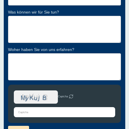
Was können wir für Sie tun?
Woher haben Sie von uns erfahren?
Captcha
Bitte
gib
die