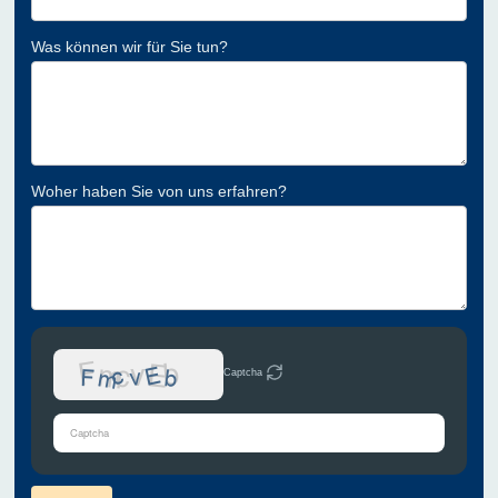
Was können wir für Sie tun?
Woher haben Sie von uns erfahren?
Captcha
Bitte
gib
die