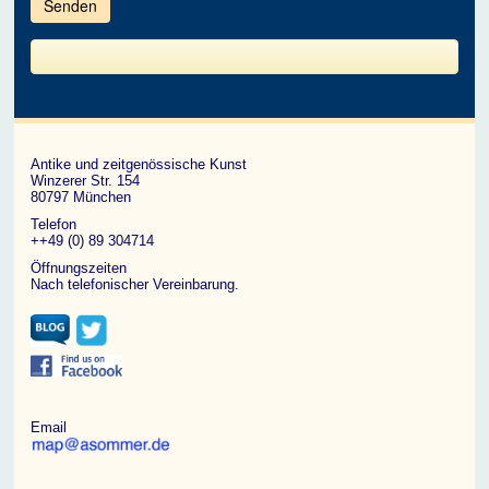
im
CAPTCHA
angezeigten
Zeichen
ein,
um
zu
bestätigen,
dass
du
ein
Antike und zeitgenössische Kunst
Mensch
Winzerer Str. 154
bist.
80797 München
Telefon
++49 (0) 89 304714
Öffnungszeiten
Nach telefonischer Vereinbarung.
Email