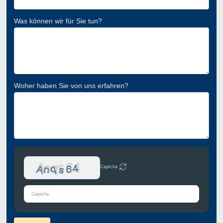
Was können wir für Sie tun?
Woher haben Sie von uns erfahren?
Captcha
Bitte
gib
die