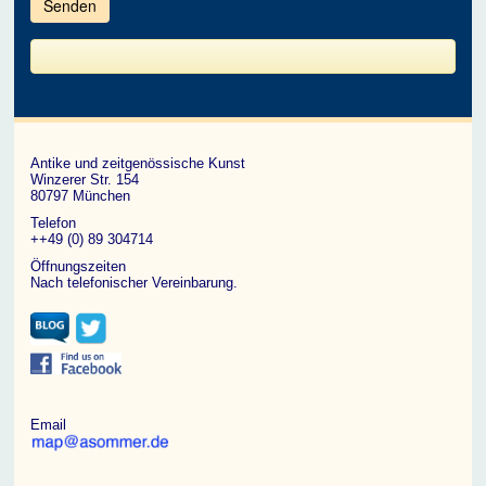
im
CAPTCHA
angezeigten
Zeichen
ein,
um
zu
bestätigen,
dass
du
ein
Antike und zeitgenössische Kunst
Mensch
Winzerer Str. 154
bist.
80797 München
Telefon
++49 (0) 89 304714
Öffnungszeiten
Nach telefonischer Vereinbarung.
Email