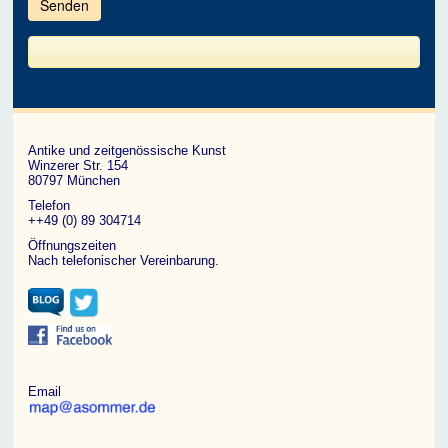
im
CAPTCHA
angezeigten
Zeichen
ein,
um
zu
bestätigen,
dass
du
ein
Antike und zeitgenössische Kunst
Mensch
Winzerer Str. 154
bist.
80797 München
Telefon
++49 (0) 89 304714
Öffnungszeiten
Nach telefonischer Vereinbarung.
Email