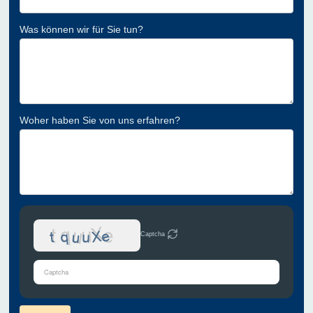
Was können wir für Sie tun?
Woher haben Sie von uns erfahren?
Captcha
Bitte
gib
die