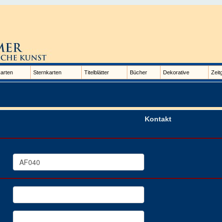
arten
Sternkarten
Titelblätter
Bücher
Dekorative
Zeit
Kontakt