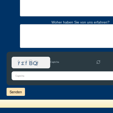
Woher haben Sie von uns erfahren?
Captcha
Bitte
gib
die
im
CAPTCHA
angezeigten
Zeichen
ein,
um