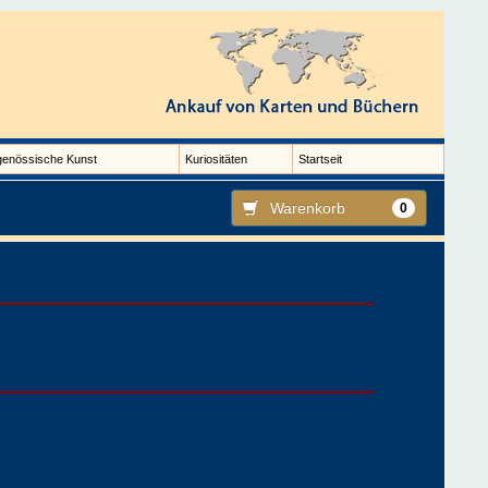
genössische Kunst
Kuriositäten
Startseit
Warenkorb
0