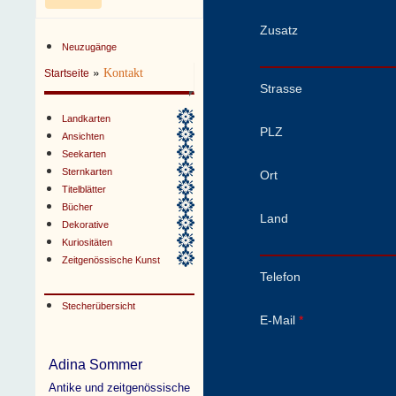
Zusatz
Neuzugänge
»
Kontakt
Startseite
Strasse
Landkarten
PLZ
Ansichten
Seekarten
Sternkarten
Ort
Titelblätter
Bücher
Land
Dekorative
Kuriositäten
Zeitgenössische Kunst
Telefon
Stecherübersicht
E-Mail
*
Adina Sommer
Antike und zeitgenössische