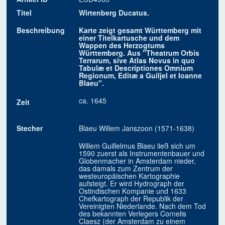
Titel
Wirtenberg Ducatus.
Beschreibung
Karte zeigt gesamt Württemberg mit
einer Titelkartusche und dem
Wappen des Herzogtums
Württemberg. Aus "Theatrum Orbis
Terrarum, sive Atlas Novus in quo
Tabulæ et Descriptiones Omnium
Regionum, Editæ a Guiljel et Ioanne
Blaeu".
ca. 1645
Zeit
Stecher
Blaeu Willem Janszoon (1571-1638)
Willem Guillelmus Blaeu ließ sich um
1590 zuerst als Instrumentenbauer und
Globenmacher in Amsterdam nieder,
das damals zum Zentrum der
westeuropäischen Kartographie
aufsteigt. Er wird Hydrograph der
Ostindischen Kompanie und 1633
Chefkartograph der Republik der
Vereinigten Niederlande. Nach dem Tod
des bekannten Verlegers Cornelis
Claesz (der Amsterdam zu einem