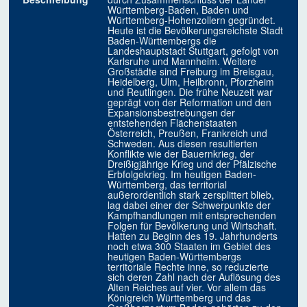
Württemberg-Baden, Baden und
Württemberg-Hohenzollern gegründet.
Heute ist die Bevölkerungsreichste Stadt
Baden-Württembergs die
Landeshauptstadt Stuttgart, gefolgt von
Karlsruhe und Mannheim. Weitere
Großstädte sind Freiburg im Breisgau,
Heidelberg, Ulm, Heilbronn, Pforzheim
und Reutlingen. Die frühe Neuzeit war
geprägt von der Reformation und den
Expansionsbestrebungen der
entstehenden Flächenstaaten
Österreich, Preußen, Frankreich und
Schweden. Aus diesen resultierten
Konflikte wie der Bauernkrieg, der
Dreißigjährige Krieg und der Pfälzische
Erbfolgekrieg. Im heutigen Baden-
Württemberg, das territorial
außerordentlich stark zersplittert blieb,
lag dabei einer der Schwerpunkte der
Kampfhandlungen mit entsprechenden
Folgen für Bevölkerung und Wirtschaft.
Hatten zu Beginn des 19. Jahrhunderts
noch etwa 300 Staaten im Gebiet des
heutigen Baden-Württembergs
territoriale Rechte inne, so reduzierte
sich deren Zahl nach der Auflösung des
Alten Reiches auf vier. Vor allem das
Königreich Württemberg und das