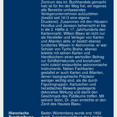
Zentrum des int. Buchhandels gemacht
hat) ist für ihn der Weg frei, ein eigenes
alle Bereiche umfassendes
Verlegerunternehmen aufzuziehen
(besitzt seit 1613 eine eigene
Druckerei). Zusammen mit den Häusern
Hondius und Jansson beherrscht er bis
in die 2. Hälfte d. 17. Jahrhunderts den
Kartenmarkt. Willem Blaeu ist nicht nur
als Hersteller und Verleger von Karten
und Atlanten aktiv, er besitzt ebenso
fundiertes Wissen in Astronomie, er war
Schüler von Tycho Brahe, ebenso
leistete mit seinen Karten und
Handbüchern einen wertvollen Beitrag
zur Schiffahrtskunde und konstruiert
nicht zuletzt erstaunliche astronomische
Instrumente. Neben Fachkarten
gestaltet er auch Karten und Atlanten,
denen topographische Präzision
weniger wichtig sind, als die durch
Figurengruppen, Kartuschen und
heraldisches Beiwerk gesteigerte
dekorative Wirkung und damit den
Geschmack des Publikums treffen. Mit
seinem Sohn, Dr. Joan erreichte er den
Zenit des Hauses Blaeu.
Historische
Baden Würtemberg wurde erst 1952
Beschreibung
durch Zusammenschluss der Länder