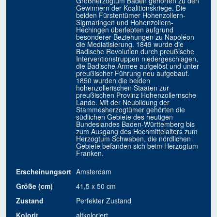
Großherzogtum Baden gehörten zu den
Gewinnern der Koalitionskriege. Die
beiden Fürstentümer Hohenzollern-
Sigmaringen und Hohenzollern-
Hechingen überlebten aufgrund
besonderer Beziehungen zu Napoléon
die Mediatisierung. 1849 wurde die
Badische Revolution durch preußische
Interventionstruppen niedergeschlagen,
die Badische Armee aufgelöst und unter
preußischer Führung neu aufgebaut.
1850 wurden die beiden
hohenzollerischen Staaten zur
preußischen Provinz Hohenzollernsche
Lande. Mit der Neubildung der
Stammesherzogtümer gehörten die
südlichen Gebiete des heutigen
Bundeslandes Baden-Württemberg bis
zum Ausgang des Hochmittelalters zum
Herzogtum Schwaben, die nördlichen
Gebiete befanden sich beim Herzogtum
Franken.
Erscheinungsort
Amsterdam
Größe (cm)
41,5 x 50 cm
Zustand
Perfekter Zustand
Kolorit
altkoloriert