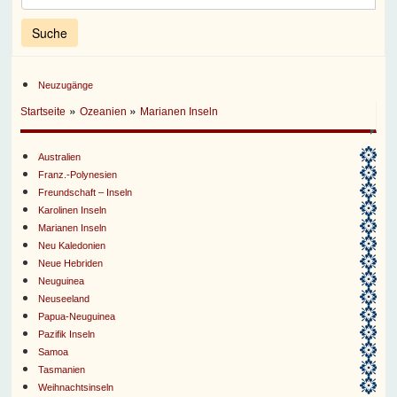
Neuzugänge
»
»
Startseite
Ozeanien
Marianen Inseln
Australien
Franz.-Polynesien
Freundschaft – Inseln
Karolinen Inseln
Marianen Inseln
Neu Kaledonien
Neue Hebriden
Neuguinea
Neuseeland
Papua-Neuguinea
Pazifik Inseln
Samoa
Tasmanien
Weihnachtsinseln