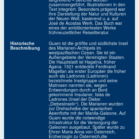
zusammengeführt, Illustrationen in den
Text integriert. Besonders prägend war
ihre Darstellung der Natur und Kulturen
der Neuen Welt, basierend u. a. auf
José de Acostas Werk. Das Buch war
eines der ambitioniertesten Werke
frühneuzeitlicher Reiseliteratur.
Historische
Guam ist die größte und südlichste Insel
Beschreibung
des Marianen-Archipels im
westpazifischen Ozean. Sie ist ein
Außengebiete der Vereinigten Staaten.
Die Hauptstadt ist Hagatna, früher
Agana. 1521 entdeckte Ferdinand
Magellan als erster Europäer die früher
auch als Ladrones (Ladronen)
bezeichnete Inselgruppe und seine
Matrosen nannten sie, wegen
Entwendungen durch an Bord
gekommene Insulaner, Islas de
Ladrones (Insel der Diebe:
„Diebesinseln“). Die Marianen wurden
zur Drehscheibe der spanischen
Asienflotte mit der Manila-Galeone. Auf
Guam wurde die notwendige
Infrastruktur für die Versorgung der
Galeonen ausgebaut. Später wurde zu
Ehren Maria Anna von Österreich,
Erzherzogin zu Österreich,die