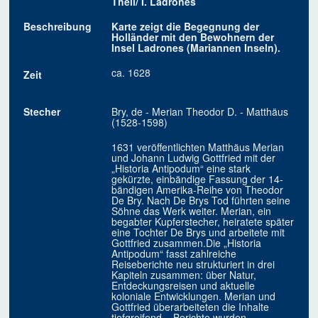
Theil/ I. Ladrones
Beschreibung
Karte zeigt die Begegnung der
Holländer mit den Bewohnern der
Insel Ladrones (Mariannen Inseln).
ca. 1628
Zeit
Stecher
Bry, de - Merian Theodor D. - Matthäus
(1528-1598)
1631 veröffentlichten Matthäus Merian
und Johann Ludwig Gottfried mit der
„Historia Antipodum“ eine stark
gekürzte, einbändige Fassung der 14-
bändigen Amerika-Reihe von Theodor
De Bry. Nach De Brys Tod führten seine
Söhne das Werk weiter. Merian, ein
begabter Kupferstecher, heiratete später
eine Tochter De Brys und arbeitete mit
Gottfried zusammen.Die „Historia
Antipodum“ fasst zahlreiche
Reiseberichte neu strukturiert in drei
Kapiteln zusammen: über Natur,
Entdeckungsreisen und aktuelle
koloniale Entwicklungen. Merian und
Gottfried überarbeiteten die Inhalte
tiefgreifend – Berichte wurden