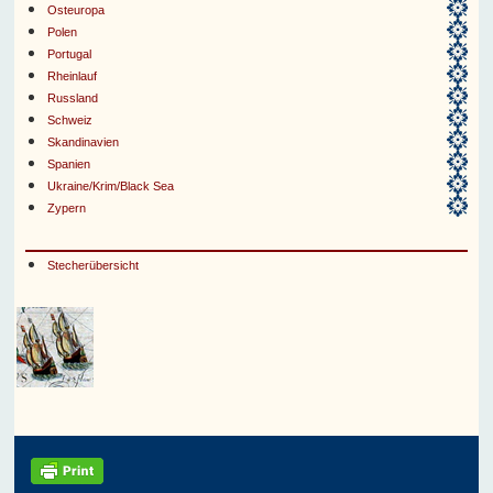
Osteuropa
Polen
Portugal
Rheinlauf
Russland
Schweiz
Skandinavien
Spanien
Ukraine/Krim/Black Sea
Zypern
Stecherübersicht