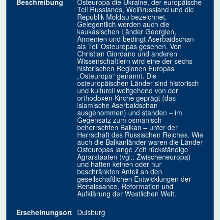
Beschreibung
Osteuropa die Ukraine, der europäische
Teil Russlands, Weißrussland und die
Republik Moldau bezeichnet.
Gelegentlich werden auch die
kaukasischen Länder Georgien,
Armenien und bedingt Aserbaidschan
als Teil Osteuropas gesehen. Von
Christian Giordano und anderen
Wissenschaftlern wird eine der sechs
historischen Regionen Europas
„Osteuropa“ genannt. Die
osteuropäischen Länder sind historisch
und kulturell weitgehend von der
orthodoxen Kirche geprägt (das
islamische Aserbaidschan
ausgenommen) und standen – im
Gegensatz zum osmanisch
beherrschten Balkan – unter der
Herrschaft des Russischen Reiches. Wie
auch die Balkanländer waren die Länder
Osteuropas lange Zeit rückständige
Agrarstaaten (vgl.: Zwischeneuropa)
und hatten keinen oder nur
beschränkten Anteil an den
gesellschaftlichen Entwicklungen der
Renaissance, Reformation und
Aufklärung der Westlichen Welt.
Erscheinungsort
Duisburg