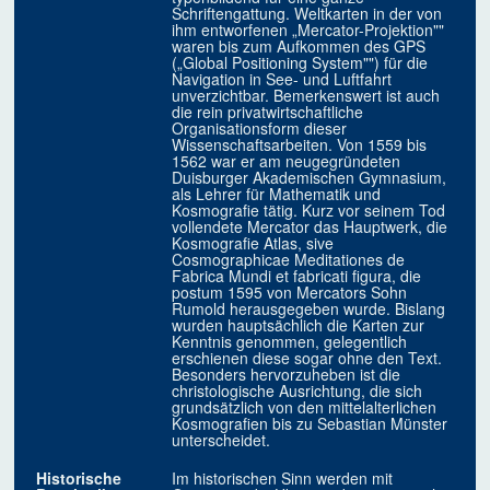
Schriftengattung. Weltkarten in der von
ihm entworfenen „Mercator-Projektion""
waren bis zum Aufkommen des GPS
(„Global Positioning System"") für die
Navigation in See- und Luftfahrt
unverzichtbar. Bemerkenswert ist auch
die rein privatwirtschaftliche
Organisationsform dieser
Wissenschaftsarbeiten. Von 1559 bis
1562 war er am neugegründeten
Duisburger Akademischen Gymnasium,
als Lehrer für Mathematik und
Kosmografie tätig. Kurz vor seinem Tod
vollendete Mercator das Hauptwerk, die
Kosmografie Atlas, sive
Cosmographicae Meditationes de
Fabrica Mundi et fabricati figura, die
postum 1595 von Mercators Sohn
Rumold herausgegeben wurde. Bislang
wurden hauptsächlich die Karten zur
Kenntnis genommen, gelegentlich
erschienen diese sogar ohne den Text.
Besonders hervorzuheben ist die
christologische Ausrichtung, die sich
grundsätzlich von den mittelalterlichen
Kosmografien bis zu Sebastian Münster
unterscheidet.
Historische
Im historischen Sinn werden mit