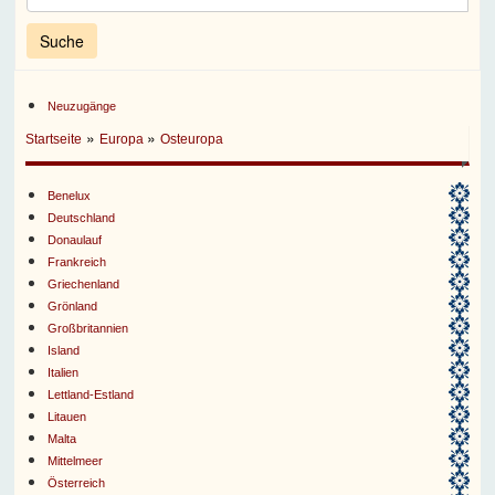
Neuzugänge
»
»
Startseite
Europa
Osteuropa
Benelux
Deutschland
Donaulauf
Frankreich
Griechenland
Grönland
Großbritannien
Island
Italien
Lettland-Estland
Litauen
Malta
Mittelmeer
Österreich