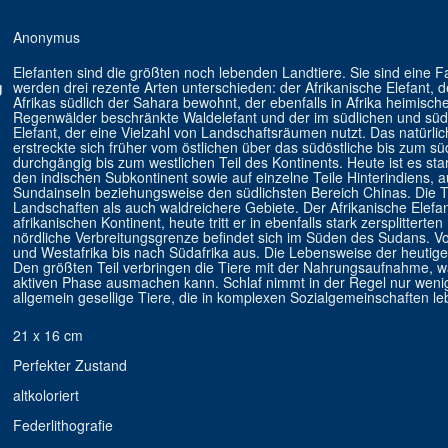
Anonymus
Elefanten sind die größten noch lebenden Landtiere. Sie sind eine F
g
werden drei rezente Arten unterschieden: der Afrikanische Elefant, 
Afrikas südlich der Sahara bewohnt, der ebenfalls in Afrika heimisch
Regenwälder beschränkte Waldelefant und der im südlichen und süd
Elefant, der eine Vielzahl von Landschaftsräumen nutzt. Das natürl
erstreckte sich früher vom östlichen über das südöstliche bis zum s
durchgängig bis zum westlichen Teil des Kontinents. Heute ist es sta
den indischen Subkontinent sowie auf einzelne Teile Hinterindiens, 
Sundainseln beziehungsweise den südlichsten Bereich Chinas. Die 
Landschaften als auch waldreichere Gebiete. Der Afrikanische Elefa
afrikanischen Kontinent, heute tritt er in ebenfalls stark zersplitterte
nördliche Verbreitungsgrenze befindet sich im Süden des Sudans. V
und Westafrika bis nach Südafrika aus. Die Lebensweise der heutigen 
Den größten Teil verbringen die Tiere mit der Nahrungsaufnahme, was 
aktiven Phase ausmachen kann. Schlaf nimmt in der Regel nur wenig
allgemein gesellige Tiere, die in komplexen Sozialgemeinschaften le
21 x 16 cm
Perfekter Zustand
altkoloriert
Federlithografie