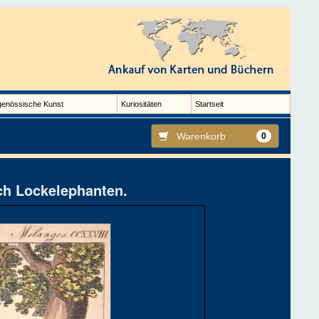
genössische Kunst
Kuriositäten
Startseit
Warenkorb
0
ch Lockelephanten.