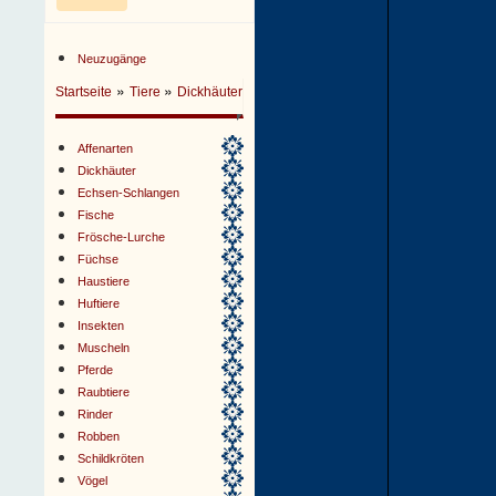
Neuzugänge
»
»
Startseite
Tiere
Dickhäuter
Affenarten
Dickhäuter
Echsen-Schlangen
Fische
Frösche-Lurche
Füchse
Haustiere
Huftiere
Insekten
Muscheln
Pferde
Raubtiere
Rinder
Robben
Schildkröten
Vögel