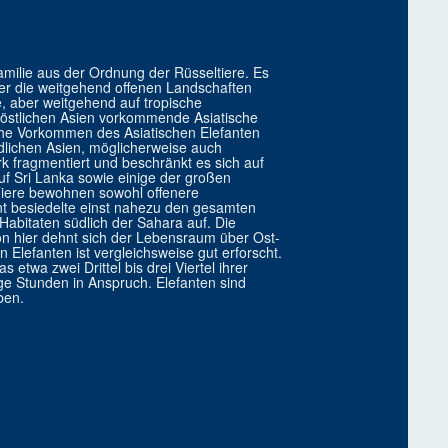
amilie aus der Ordnung der Rüsseltiere. Es
der die weitgehend offenen Landschaften
e, aber weitgehend auf tropische
östlichen Asien vorkommende Asiatische
iche Vorkommen des Asiatischen Elefanten
üdlichen Asien, möglicherweise auch
rk fragmentiert und beschränkt es sich auf
auf Sri Lanka sowie einige der großen
Tiere bewohnen sowohl offenere
nt besiedelte einst nahezu den gesamten
n Habitaten südlich der Sahara auf. Die
on hier dehnt sich der Lebensraum über Ost-
Elefanten ist vergleichsweise gut erforscht.
etwa zwei Drittel bis drei Viertel ihrer
e Stunden in Anspruch. Elefanten sind
ben.