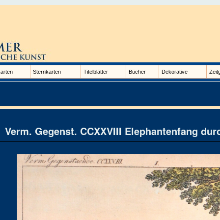
arten
Sternkarten
Titelblätter
Bücher
Dekorative
Zeit
Verm. Gegenst. CCXXVIII Elephantenfang dur