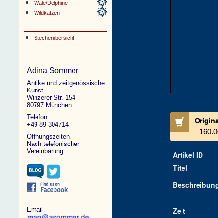
Wale/Delphine
Wildkatzen
Stecherübersicht
Adina Sommer
Antike und zeitgenössische
Kunst
Winzerer Str. 154
80797 München
Telefon
Origin
+49 89 304714
160.0
Öffnungszeiten
Nach telefonischer
Vereinbarung.
Artikel ID
Titel
Beschreibun
Email
Zeit