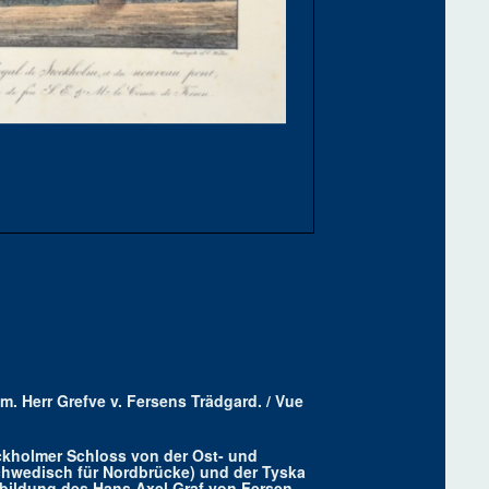
 m. Herr Grefve v. Fersens Trädgard. / Vue
ockholmer Schloss von der Ost- und
schwedisch für Nordbrücke) und der Tyska
bildung des Hans Axel Graf von Fersen