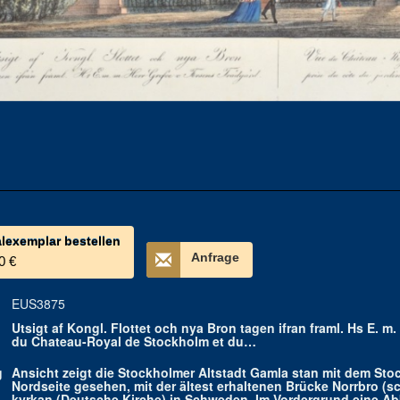
alexemplar bestellen
Anfrage
0 €
EUS3875
Utsigt af Kongl. Flottet och nya Bron tagen ifran framl. Hs E. m.
du Chateau-Royal de Stockholm et du…
g
Ansicht zeigt die Stockholmer Altstadt Gamla stan mit dem St
Nordseite gesehen, mit der ältest erhaltenen Brücke Norrbro (
kyrkan (Deutsche Kirche) in Schweden. Im Vordergrund eine Ab