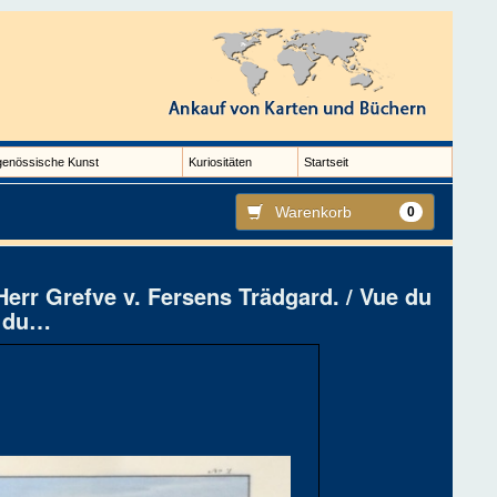
genössische Kunst
Kuriositäten
Startseit
Warenkorb
0
 Herr Grefve v. Fersens Trädgard. / Vue du
t du…