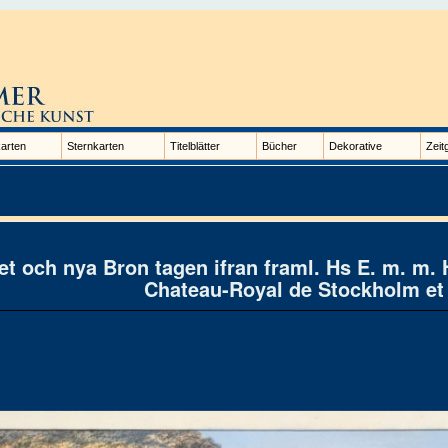
arten
Sternkarten
Titelblätter
Bücher
Dekorative
Zeit
tet och nya Bron tagen ifran framl. Hs E. m. m.
Chateau-Royal de Stockholm e