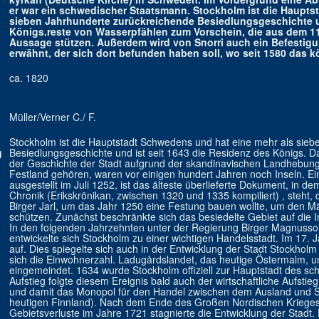
er war ein schwedischer Staatsmann. Stockholm ist die Haupts
sieben Jahrhunderte zurückreichende Besiedlungsgeschichte un
Königs.reste von Wasserpfählen zum Vorschein, die aus dem 1
Aussage stützen. Außerdem wird von Snorri auch ein Befestig
erwähnt, der sich dort befunden haben soll, wo seit 1580 das k
ca. 1820
Müller/Verner C./ F.
Stockholm ist die Hauptstadt Schwedens und hat eine mehr als sie
g
Besiedlungsgeschichte und ist seit 1643 die Residenz des Königs. Da
der Geschichte der Stadt aufgrund der skandinavischen Landhebung 
Festland gehören, waren vor einigen hundert Jahren noch Inseln. Ein
ausgestellt im Juli 1252, ist das älteste überlieferte Dokument, in de
Chronik (Erikskrönikan, zwischen 1320 und 1335 kompiliert) , steht
Birger Jarl, um das Jahr 1250 eine Festung bauen wollte, um den M
schützen. Zunächst beschränkte sich das besiedelte Gebiet auf die 
In den folgenden Jahrzehnten unter der Regierung Birger Magnuss
entwickelte sich Stockholm zu einer wichtigen Handelsstadt. Im 17
auf. Dies spiegelte sich auch in der Entwicklung der Stadt Stockhol
sich die Einwohnerzahl. Ladugårdslandet, das heutige Östermalm, 
eingemeindet. 1634 wurde Stockholm offiziell zur Hauptstadt des s
Aufstieg folgte diesem Ereignis bald auch der wirtschaftliche Aufstie
und damit das Monopol für den Handel zwischen dem Ausland und S
heutigen Finnland). Nach dem Ende des Großen Nordischen Kriege
Gebietsverluste im Jahre 1721 stagnierte die Entwicklung der Stad