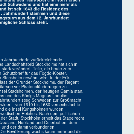
tadt Schwedens und hat eine mehr als
d ist seit 1643 die Residenz des
1. Jahrhundert stammen und diese
ungsturm aus dem 12. Jahrhundert
önigliche Schloss steht.
ben Jahrhunderte zurückreichende
s Landschaftsbild Stockholms hat sich in
stark verändert. Teile, die heute zum
 Schutzbrief für das Fogdö-Kloster,
m Stockholm erwähnt wird. In der Erik-
, dass der Gründer Stockholms, der Regent
älarsee vor Piratenplünderungen zu
Insel Stadsholmen, der heutigen Gamla stan.
ons und des Königs Magnus Ladulås
. Jahrhundert stieg Schweden zur Großmacht
m wider – von 1610 bis 1680 versechsfachte
und die Insel Kungsholmen wurden
chwedischen Reiches. Nach dem politischen
g der Stadt. Stockholm erhielt das Stapelrecht
vealand, Norrland und Österbotten, dem
s und der damit verbundenen
t. Die Bevölkerung wuchs kaum mehr und die