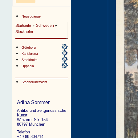
Neuzugänge
»
»
Startseite
Schweden
Stockholm
Göteborg
Karlskrona
Stockholm
Uppsala
Stecherübersicht
Adina Sommer
Antike und zeitgenössische
Kunst
Winzerer Str. 154
80797 München
Telefon
+49 89 304714