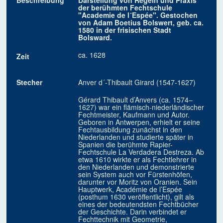
Beschreibung
Darstellung von Regeln und Praxis
der berühmten Fechtschule
"Academie de l´Espée". Gestochen
von Adam Boetius Bolswert, geb. ca.
1580 in der frisischen Stadt
Bolsward.
ca. 1628
Zeit
Stecher
Anver d´-Thibault Girard (1547-1627)
Gérard Thibault d’Anvers (ca. 1574–
1627) war ein flämisch-niederländischer
Fechtmeister, Kaufmann und Autor.
Geboren in Antwerpen, erhielt er seine
Fechtausbildung zunächst in den
Niederlanden und studierte später in
Spanien die berühmte Rapier-
Fechtschule La Verdadera Destreza. Ab
etwa 1610 wirkte er als Fechtlehrer in
den Niederlanden und demonstrierte
sein System auch vor Fürstenhöfen,
darunter vor Moritz von Oranien. Sein
Hauptwerk, Académie de l’Espée
(posthum 1630 veröffentlicht), gilt als
eines der bedeutendsten Fechtbücher
der Geschichte. Darin verbindet er
Fechttechnik mit Geometrie,