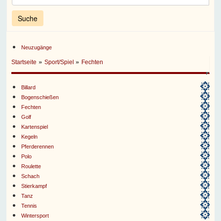
Neuzugänge
»
»
Startseite
Sport/Spiel
Fechten
Billard
Bogenschießen
Fechten
Golf
Kartenspiel
Kegeln
Pferderennen
Polo
Roulette
Schach
Stierkampf
Tanz
Tennis
Wintersport