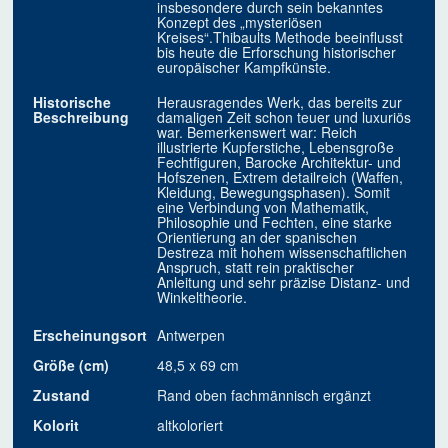
insbesondere durch sein bekanntes
Konzept des „mysteriösen
Kreises“.Thibaults Methode beeinflusst
bis heute die Erforschung historischer
europäischer Kampfkünste.
Historische
Herausragendes Werk, das bereits zur
Beschreibung
damaligen Zeit schon teuer und luxuriös
war. Bemerkenswert war: Reich
illustrierte Kupferstiche, Lebensgroße
Fechtfiguren, Barocke Architektur- und
Hofszenen, Extrem detailreich (Waffen,
Kleidung, Bewegungsphasen). Somit
eine Verbindung von Mathematik,
Philosophie und Fechten, eine starke
Orientierung an der spanischen
Destreza mit hohem wissenschaftlichen
Anspruch, statt rein praktischer
Anleitung und sehr präzise Distanz- und
Winkeltheorie.
Erscheinungsort
Antwerpen
Größe (cm)
48,5 x 69 cm
Zustand
Rand oben fachmännisch ergänzt
Kolorit
altkoloriert