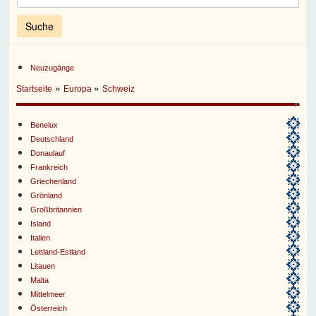
Neuzugänge
»
»
Startseite
Europa
Schweiz
Benelux
Deutschland
Donaulauf
Frankreich
Griechenland
Grönland
Großbritannien
Island
Italien
Lettland-Estland
Litauen
Malta
Mittelmeer
Österreich