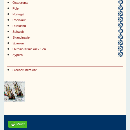
Osteuropa
Polen
Portugal
Rheinlauf
Russland
Schweiz
Skandinavien
Spanien
Ukraine/Krim/Black Sea
Zypern
Stecherübersicht