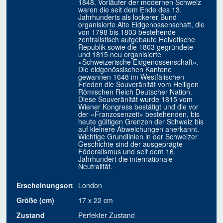
1848. Vorläufer der modernen Schweiz
waren die seit dem Ende des 13.
Jahrhunderts als lockerer Bund
organisierte Alte Eidgenossenschaft, die
von 1798 bis 1803 bestehende
zentralistisch aufgebaute Helvetische
Republik sowie die 1803 gegründete
und 1815 neu organisierte
«Schweizerische Eidgenossenschaft».
Die eidgenössischen Kantone
gewannen 1648 im Westfälischen
Frieden die Souveränität vom Heiligen
Römischen Reich Deutscher Nation.
Diese Souveränität wurde 1815 vom
Wiener Kongress bestätigt und die vor
der «Franzosenzeit» bestehenden, bis
heute gültigen Grenzen der Schweiz bis
auf kleinere Abweichungen anerkannt.
Wichtige Grundlinien in der Schweizer
Geschichte sind der ausgeprägte
Föderalismus und seit dem 16.
Jahrhundert die internationale
Neutralität.
Erscheinungsort
London
Größe (cm)
17 x 22 cm
Zustand
Perfekter Zustand