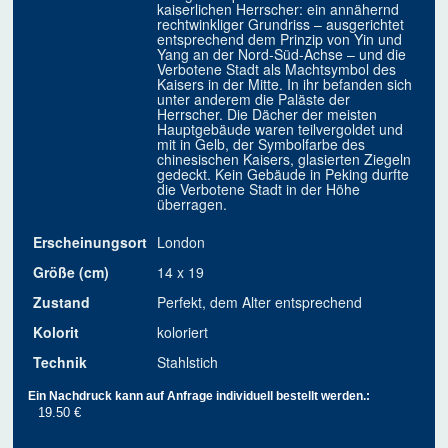
kaiserlichen Herrscher: ein annähernd
rechtwinkliger Grundriss – ausgerichtet
entsprechend dem Prinzip von Yin und
Yang an der Nord-Süd-Achse – und die
Verbotene Stadt als Machtsymbol des
Kaisers in der Mitte. In ihr befanden sich
unter anderem die Paläste der
Herrscher. Die Dächer der meisten
Hauptgebäude waren teilvergoldet und
mit in Gelb, der Symbolfarbe des
chinesischen Kaisers, glasierten Ziegeln
gedeckt. Kein Gebäude in Peking durfte
die Verbotene Stadt in der Höhe
überragen.
Erscheinungsort
London
Größe (cm)
14 x 19
Zustand
Perfekt, dem Alter entsprechend
Kolorit
koloriert
Technik
Stahlstich
Ein Nachdruck kann auf Anfrage individuell bestellt werden.:
19.50 €