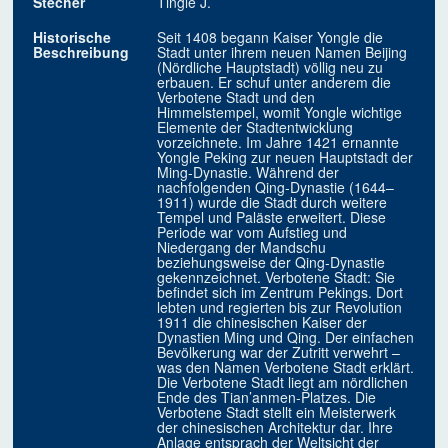
Stecher
Tingle J.
Historische
Seit 1408 begann Kaiser Yongle die
Beschreibung
Stadt unter ihrem neuen Namen Beijing
(Nördliche Hauptstadt) völlig neu zu
erbauen. Er schuf unter anderem die
Verbotene Stadt und den
Himmelstempel, womit Yongle wichtige
Elemente der Stadtentwicklung
vorzeichnete. Im Jahre 1421 ernannte
Yongle Peking zur neuen Hauptstadt der
Ming-Dynastie. Während der
nachfolgenden Qing-Dynastie (1644–
1911) wurde die Stadt durch weitere
Tempel und Paläste erweitert. Diese
Periode war vom Aufstieg und
Niedergang der Mandschu
beziehungsweise der Qing-Dynastie
gekennzeichnet. Verbotene Stadt: Sie
befindet sich im Zentrum Pekings. Dort
lebten und regierten bis zur Revolution
1911 die chinesischen Kaiser der
Dynastien Ming und Qing. Der einfachen
Bevölkerung war der Zutritt verwehrt –
was den Namen Verbotene Stadt erklärt.
Die Verbotene Stadt liegt am nördlichen
Ende des Tian’anmen-Platzes. Die
Verbotene Stadt stellt ein Meisterwerk
der chinesischen Architektur dar. Ihre
Anlage entsprach der Weltsicht der