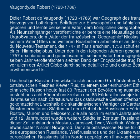
Vaugondy,de Robert (1723-1786)
Didier Robert de Vaugondy ( 1723 -1786) war Geograph des fran
Herzogs von Lothringen, Beiträger zur Encyclopédie und königlic
geboren und lernte bei seinem Vater, dem königlichen Geograph
Als Neunzehnjähriger veröffentlichte er bereits eine Neuauflage
Urgroßvaters, dem „Vater der französischen Geographie“ Nicol
seinem Vater Gilles und weiteren Bearbeitern arbeitete er an der G
du Nouveau-Testament, die 1747 in Paris erschien. 1752 schuf er
einen Himmelsglobus. Unter den in den folgenden Jahren geschaf
1757 erschienene und gemeinsam mit seinem Vater herausgegebe
selben Jahr veröffentlichten siebten Band der Encyclopédie trug R
vor allem der Artikel Globe durch seine detaillierte und exakte B
erwähnenswert ist.
Das heutige Russland entwickelte sich aus dem Großfürstentum M
g
ostslawischen Reiches Kiewer Rus, zu einem über einhundert Ethn
ethnische Russen heute fast 80 Prozent der Bevölkerung ausmac
besteht aus acht Föderationskreisen und 85 Föderationssubjekten
Jahrtausends nach Christus war das ostslawische Gebiet offenbar
gekennzeichnet, weshalb die skandinavischen Waräger es Gardari
ältesten erhaltenen Städten auf dem Gebiet der Russischen Föd
Rostow, Murom und Beloosero, die alle noch im ersten Jahrtause
und 12. Jahrhundert wurden weitere Städte im Zentrum Russlands
dieser Zeit entstanden Moskau, Jaroslawl, Twer, Wladimir, Wologd
etwas später Nischni Nowgorod. Der alte ostslawische Name für 
des europäischen Russlands, Weißrusslands und der Ukraine war
europäischen Russlands ist im Norden geprägt von finno-ugrisch