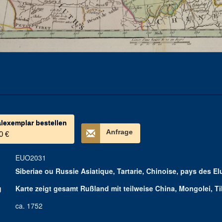
alexemplar bestellen
Anfrage
0 €
EUO2031
Siberiae ou Russie Asiatique, Tartarie, Chinoise, pays des El
g
Karte zeigt gesamt Rußland mit teilweise China, Mongolei, T
ca. 1752