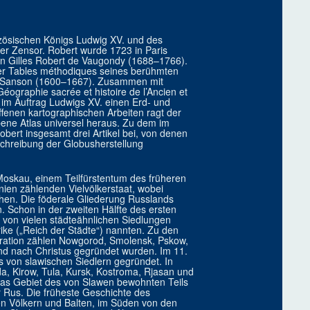
zösischen Königs Ludwig XV. und des
her Zensor. Robert wurde 1723 in Paris
en Gilles Robert de Vaugondy (1688–1766).
 der Tables méthodiques seines berühmten
as Sanson (1600–1667). Zusammen mit
éographie sacrée et histoire de l’Ancien et
 im Auftrag Ludwigs XV. einen Erd- und
fenen kartographischen Arbeiten ragt der
ne Atlas universel heraus. Zu dem im
obert insgesamt drei Artikel bei, von denen
eschreibung der Globusherstellung
oskau, einem Teilfürstentum des früheren
ien zählenden Vielvölkerstaat, wobei
hen. Die föderale Gliederung Russlands
. Schon in der zweiten Hälfte des ersten
 von vielen städteähnlichen Siedlungen
ke („Reich der Städte“) nannten. Zu den
eration zählen Nowgorod, Smolensk, Pskow,
nd nach Christus gegründet wurden. Im 11.
 von slawischen Siedlern gegründet. In
a, Kirow, Tula, Kursk, Kostroma, Rjasan und
das Gebiet des von Slawen bewohnten Teils
 Rus. Die früheste Geschichte des
en Völkern und Balten, im Süden von den