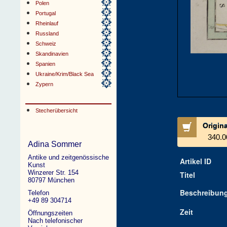
Polen
Portugal
Rheinlauf
Russland
Schweiz
Skandinavien
Spanien
Ukraine/Krim/Black Sea
Zypern
Stecherübersicht
Origin
340.0
Adina Sommer
Antike und zeitgenössische
Artikel ID
Kunst
Winzerer Str. 154
Titel
80797 München
Beschreibun
Telefon
+49 89 304714
Zeit
Öffnungszeiten
Nach telefonischer