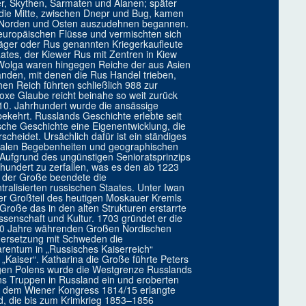
, Skythen, Sarmaten und Alanen; später
die Mitte, zwischen Dnepr und Bug, kamen
ch Norden und Osten auszudehnen begannen.
europäischen Flüsse und vermischten sich
äger oder Rus genannten Kriegerkaufleute
tes, der Kiewer Rus mit Zentren in Kiew
 Wolga waren hingegen Reiche der aus Asien
nden, mit denen die Rus Handel trieben,
en Reich führten schließlich 988 zur
oxe Glaube reicht beinahe so weit zurück
 10. Jahrhundert wurde die ansässige
kehrt. Russlands Geschichte erlebte seit
ische Geschichte eine Eigenentwicklung, die
scheidet. Ursächlich dafür ist ein ständiges
zialen Begebenheiten und geographischen
. Aufgrund des ungünstigen Senioratsprinzips
hundert zu zerfallen, was es den ab 1223
n der Große beendete die
alisierten russischen Staates. Unter Iwan
r Großteil des heutigen Moskauer Kremls
roße das in den alten Strukturen erstarrte
senschaft und Kultur. 1703 gründet er die
 20 Jahre währenden Großen Nordischen
dersetzung mit Schweden die
rentum in „Russisches Kaiserreich“
„Kaiser“. Katharina die Große führte Peters
lungen Polens wurde die Westgrenze Russlands
ns Truppen in Russland ein und eroberten
h dem Wiener Kongress 1814/15 erlangte
d, die bis zum Krimkrieg 1853–1856