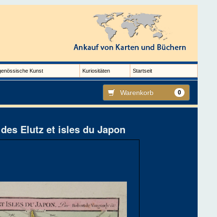
genössische Kunst
Kuriositäten
Startseit
Warenkorb
0
 des Elutz et isles du Japon