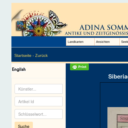
Landkarten
Ansichten
Seek
Startseite -
Zurück
Siberia