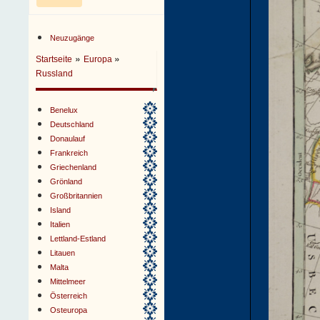
Neuzugänge
»
»
Startseite
Europa
Russland
Benelux
Deutschland
Donaulauf
Frankreich
Griechenland
Grönland
Großbritannien
Island
Italien
Lettland-Estland
Litauen
Malta
Mittelmeer
Österreich
Osteuropa