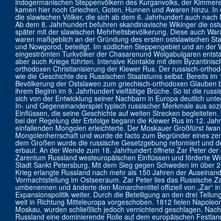
indogermanischen Steppenvölkern des Kurganvolks, der Kimmerer
kamen hier noch Griechen, Goten, Hunnen und Awaren hinzu. In 
die slawischen Völker, die sich ab dem 6. Jahrhundert auch na
Ab dem 8. Jahrhundert befuhren skandinavische Wikinger die ost
später mit der slawischen Mehrheitsbevölkerung. Diese auch War
waren maßgeblich an der Gründung des ersten ostslawischen Staa
und Nowgorod, beteiligt. Im südlichen Steppengebiet und an der
eingeströmten Turkvölker der Chasarenund Wolgabulgaren entsta
aber auch Kriege führten. Intensive Kontakte mit dem Byzantinisch
orthodoxen Christianisierung der Kiewer Rus. Der russisch-orthod
wie die Geschichte des Russischen Staatstums selbst. Bereits im
Bevölkerung der Ostslawen zum griechisch-orthodoxen Glauben be
ihrem Beginn im 9. Jahrhundert vielfältige Brüche. So ist die russ
sich von der Entwicklung seiner Nachbarn in Europa deutlich unter
In- und Gegeneinanderspiel typisch russischer Merkmale aus so
Einflüssen, die seine Geschichte auf weiten Strecken begleiteten
bei der Regelung der Erbfolge begann die Kiewer Rus im 12. Jahr
einfallenden Mongolen erleichterte. Der Moskauer Großfürst Iwa
Mongolenherrschaft und wurde de facto zum Begründer eines zentr
dem Großen wurde die russische Gesetzgebung reformiert und de
erbaut. An der Wende zum 18. Jahrhundert öffnete Zar Peter der G
Zarentum Russland westeuropäischen Einflüssen und förderte Wis
Stadt Sankt Petersburg. Mit dem Sieg gegen Schweden im über
Krieg erlangte Russland nach mehr als 150 Jahren der Auseinan
Vormachtstellung im Ostseeraum. Zar Peter lies das Russische Za
umbenennen und änderte den Monarchentitel offiziell von „Zar“ in 
Expansionspolitik weiter. Durch die Beteiligung an den drei Tei
weit in Richtung Mitteleuropa vorgeschoben. 1812 fielen Napoleo
Moskau, wurden schließlich jedoch vernichtend geschlagen. Nac
Russland eine dominierende Rolle auf dem europäischen Festlan