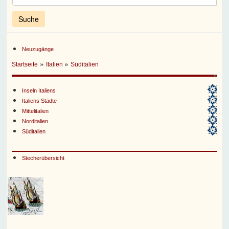
Neuzugänge
»
»
Startseite
Italien
Süditalien
Inseln Italiens
Italiens Städte
Mittelitalien
Norditalien
Süditalien
Stecherübersicht