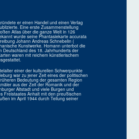
ründete er einen Handel und einen Verlag
ublizierte. Eine erste Zusammenstellung
oßen Atlas über die ganze Welt in 126
Bekannt wurde seine Phantasiekarte accurata
chreibung Johann Andreas Schnebelin (
chanische Kunstwerke. Homann unterbot die
im Deutschland des 18. Jahrhunderts der
arten waren mit reichem künstlerischem
sgestattet.
lalter einer der kulturellen Schwerpunkte
urg war zu jener Zeit eines der politischen
 früheren Bedeutung der gesamten Region
kmäler aus der Zeit der Romanik und der
burger Altstadt und viele Burgen und
s Freistaates Anhalt mit den preußischen
ßen im April 1944 durch Teilung seiner