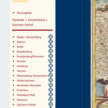
Neuzugänge
»
»
Startseite
Deutschland
Sachsen-Anhalt
Baden- Württemberg
Bayern
Berlin
Brandenburg
Brandenburg/Pommern
Bremen
Hamburg
Hessen
Mecklenburg-Vorpommern
Niedersachsen
Nordrhein-Westfalen
Pommern
Rheinland-Pfalz
Sachsen
Sachsen-Anhalt