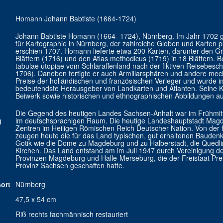
Homann Johann Babtiste (1664-1724)
Johann Babtiste Homann (1664- 1724), Nürnberg. Im Jahr 1702 g
für Kartographie in Nürnberg, der zahlreiche Globen und Karten p
erschien 1707. Homann lieferte etwa 200 Karten, darunter den Gr
Blättern (1716) und den Atlas methodicus (1719) in 18 Blättern. 
tabulae utopiae vom Schlaraffenland nach der fiktiven Reisebes
1706). Daneben fertigte er auch Armillarsphären und andere me
Preise der holländischen und französischen Verleger und wurde 
bedeutendste Herausgeber von Landkarten und Atlanten. Seine K
Beiwerk sowie historischen und ethnographischen Abbildungen au
Die Gegend des heutigen Landes Sachsen-Anhalt war im Frühmitte
g
im deutschsprachigen Raum. Die heutige Landeshauptstadt Magdeb
Zentren im Heiligen Römischen Reich Deutscher Nation. Von der
zeugen heute die für das Land typischen, gut erhaltenen Bauden
Gotik wie die Dome zu Magdeburg und zu Halberstadt, die Quedlin
Kirchen. Das Land entstand am im Juli 1947 durch Vereinigung de
Provinzen Magdeburg und Halle-Merseburg, die der Freistaat Preu
Provinz Sachsen geschaffen hatte.
ort
Nürnberg
47,5 x 54 cm
Riß rechts fachmännisch restauriert