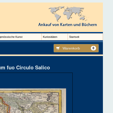
genössische Kunst
Kuriositäten
Startseit
Warenkorb
0
 fuo Circulo Salico