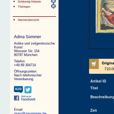
Schleswig Holstein
Thüringen
Stecherübersicht
Adina Sommer
Antike und zeitgenössische
Kunst
Winzerer Str. 154
80797 München
Telefon
Origin
+49 89 304714
710.0
Öffnungszeiten
Nach telefonischer
Vereinbarung.
Artikel ID
Titel
Beschreibun
Email
Zeit