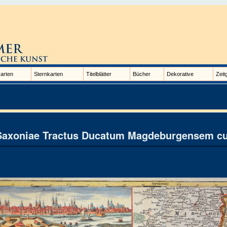
arten
Sternkarten
Titelblätter
Bücher
Dekorative
Zeit
Saxoniae Tractus Ducatum Magdeburgensem cum