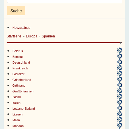
Neuzugänge
»
»
Startseite
Europa
Spanien
Belarus
Benelux
Deutschland
Frankreich
Gibraltar
Griechenland
Grönland
Großbritannien
Island
Italien
Lettland-Estland
Litauen
Malta
Monaco