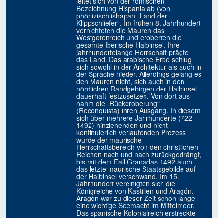
leitet sich von der römischen
Bezeichnung Hispania ab (von
phönizisch ishapan „Land der
Klippschliefer“. Im frühen 8. Jahrhundert
vernichteten die Mauren das
Westgotenreich und eroberten die
gesamte Iberische Halbinsel. Ihre
jahrhundertelange Herrschaft prägte
das Land. Das arabische Erbe schlug
sich sowohl in der Architektur als auch in
der Sprache nieder. Allerdings gelang es
den Mauren nicht, sich auch in den
nördlichen Randgebirgen der Halbinsel
dauerhaft festzusetzen. Von dort aus
nahm die „Rückeroberung“
(Reconquista) ihren Ausgang. In diesem
sich über mehrere Jahrhunderte (722–
1492) hinziehenden und nicht
kontinuierlich verlaufenden Prozess
wurde der maurische
Herrschaftsbereich von den christlichen
Reichen nach und nach zurückgedrängt,
bis mit dem Fall Granadas 1492 auch
das letzte maurische Staatsgebilde auf
der Halbinsel verschwand. Im 15.
Jahrhundert vereinigten sich die
Königreiche von Kastilien und Aragón.
Aragón war zu dieser Zeit schon lange
eine wichtige Seemacht im Mittelmeer.
Das spanische Kolonialreich erstreckte