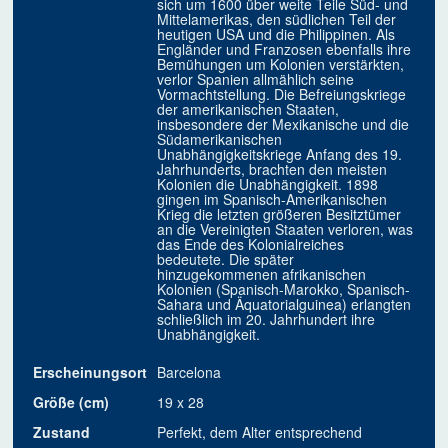
sich um 1600 über weite Teile Süd- und
Mittelamerikas, den südlichen Teil der
heutigen USA und die Philippinen. Als
Engländer und Franzosen ebenfalls ihre
Bemühungen um Kolonien verstärkten,
verlor Spanien allmählich seine
Vormachtstellung. Die Befreiungskriege
der amerikanischen Staaten,
insbesondere der Mexikanische und die
Südamerikanischen
Unabhängigkeitskriege Anfang des 19.
Jahrhunderts, brachten den meisten
Kolonien die Unabhängigkeit. 1898
gingen im Spanisch-Amerikanischen
Krieg die letzten größeren Besitztümer
an die Vereinigten Staaten verloren, was
das Ende des Kolonialreiches
bedeutete. Die später
hinzugekommenen afrikanischen
Kolonien (Spanisch-Marokko, Spanisch-
Sahara und Äquatorialguinea) erlangten
schließlich im 20. Jahrhundert ihre
Unabhängigkeit.
Erscheinungsort
Barcelona
Größe (cm)
19 x 28
Zustand
Perfekt, dem Alter entsprechend