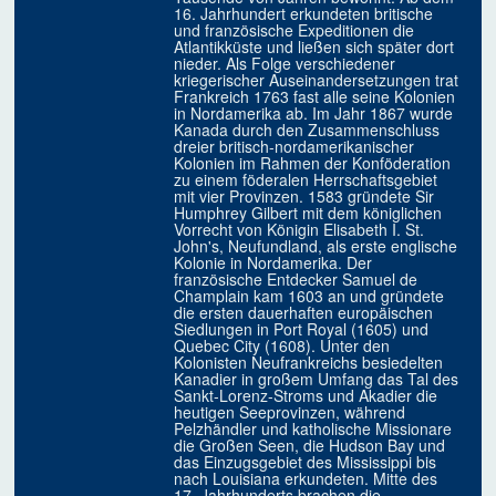
16. Jahrhundert erkundeten britische
und französische Expeditionen die
Atlantikküste und ließen sich später dort
nieder. Als Folge verschiedener
kriegerischer Auseinandersetzungen trat
Frankreich 1763 fast alle seine Kolonien
in Nordamerika ab. Im Jahr 1867 wurde
Kanada durch den Zusammenschluss
dreier britisch-nordamerikanischer
Kolonien im Rahmen der Konföderation
zu einem föderalen Herrschaftsgebiet
mit vier Provinzen. 1583 gründete Sir
Humphrey Gilbert mit dem königlichen
Vorrecht von Königin Elisabeth I. St.
John's, Neufundland, als erste englische
Kolonie in Nordamerika. Der
französische Entdecker Samuel de
Champlain kam 1603 an und gründete
die ersten dauerhaften europäischen
Siedlungen in Port Royal (1605) und
Quebec City (1608). Unter den
Kolonisten Neufrankreichs besiedelten
Kanadier in großem Umfang das Tal des
Sankt-Lorenz-Stroms und Akadier die
heutigen Seeprovinzen, während
Pelzhändler und katholische Missionare
die Großen Seen, die Hudson Bay und
das Einzugsgebiet des Mississippi bis
nach Louisiana erkundeten. Mitte des
17. Jahrhunderts brachen die