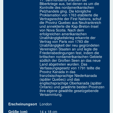
Biberkriege aus, bei denen es um die
Kontrolle des nordamerikanischen
Pelzhandels ging. Die königliche
Proklamation von 1763 etablierte die
Vertragsrechte der First Nations, schuf
die Provinz Quebec aus Neufrankreich
und annektierte die Kap-Breton-Insel
von Nova Scotia. Nach dem
erfolgreichen amerikanischen
Unabhängigkeitskrieg erkannte der
Vertrag von Paris von 1783 die
Unabhängigkeit der neu gegründeten
Vereinigten Staaten an und legte die
Friedensbedingungen fest, indem die
britischen nordamerikanischen Gebiete
südlich der Großen Seen an das neue
Land abgetreten wurden. Das
Verfassungsgesetz von 1791 teilte die
Provinz Kanada in das
französischsprachige Niederkanada
(später Quebec) und das
englischsprachige Oberkanada (später
Ontario) und gewährte beiden Provinzen
ihre eigene gewählte gesetzgebende
Versammlung.
Erscheinungsort
London
Größe (cm)
14 x 18 cm