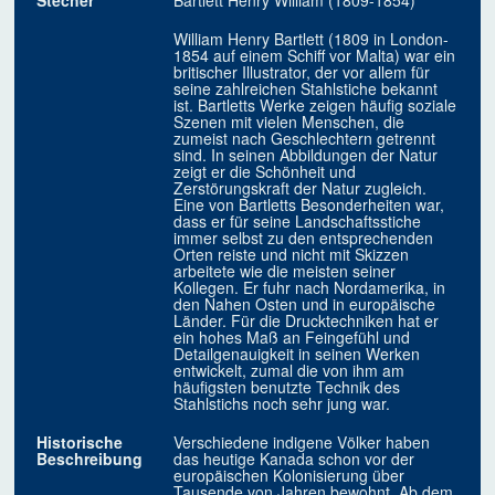
Stecher
Bartlett Henry William (1809-1854)
William Henry Bartlett (1809 in London-
1854 auf einem Schiff vor Malta) war ein
britischer Illustrator, der vor allem für
seine zahlreichen Stahlstiche bekannt
ist. Bartletts Werke zeigen häufig soziale
Szenen mit vielen Menschen, die
zumeist nach Geschlechtern getrennt
sind. In seinen Abbildungen der Natur
zeigt er die Schönheit und
Zerstörungskraft der Natur zugleich.
Eine von Bartletts Besonderheiten war,
dass er für seine Landschaftsstiche
immer selbst zu den entsprechenden
Orten reiste und nicht mit Skizzen
arbeitete wie die meisten seiner
Kollegen. Er fuhr nach Nordamerika, in
den Nahen Osten und in europäische
Länder. Für die Drucktechniken hat er
ein hohes Maß an Feingefühl und
Detailgenauigkeit in seinen Werken
entwickelt, zumal die von ihm am
häufigsten benutzte Technik des
Stahlstichs noch sehr jung war.
Historische
Verschiedene indigene Völker haben
Beschreibung
das heutige Kanada schon vor der
europäischen Kolonisierung über
Tausende von Jahren bewohnt. Ab dem