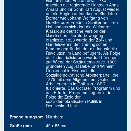
Humanismus. Erst ab etwa 1780
machten die regierende Herzogin Anna
Amalia und ihr Sohn Karl August wieder
auf die Region aufmerksam. Sie riefen
Dichter wie Johann Wolfgang von
Goethe oder Friedrich Schiller an ihren
Hof, sodass sich dort die Weimarer
Klassik als deutsche Version der
klassischen Literaturbewegung
etablierte. 1833 wurde der Zoll- und
Handelsverein der Thüringischen
Staaten gegründet, der die Industrielle
Revolution im Land beflügelte. Als Folge
der Industrialisierung wurde Thüringen
zur Wiege der Sozialdemokratie. 1869
gründeten August Bebel und Wilhelm
Liebknecht in Eisenach die
Sozialdemokratische Arbeiterpartei, die
1875 mit dem Allgemeinen Deutschen
Arbeiterverein in Gotha zur SPD
fusionierte. Das Gothaer Programm und
das Erfurter Programm legten in der
Folge die Ziele der
sozialdemokratischen Politik in
Deutschland fest.
Erscheinungsort
Nürnberg
Größe (cm)
49 x 56 cm