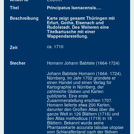
Titel
Principatus Isenacensis….
Beschreibung
Karte zeigt gesamt Thüringen mit
Erfurt, Gotha, Eisenach und
Rudolstadt. Des Weiteren eine
Titelkartusche mit einer
Wappendarstellung.
ca. 1710
Zeit
Stecher
Homann Johann Babtiste (1664-1724)
Johann Babtiste Homann (1664- 1724),
Nürnberg. Im Jahr 1702 gründete er
einen Handel und einen Verlag für
Kartographie in Nürnberg, der
zahlreiche Globen und Karten
publizierte. Eine erste
Zusammenstellung erschien 1707.
Homann lieferte etwa 200 Karten,
darunter den Großen Atlas über die
ganze Welt in 126 Blättern (1716) und
den Atlas methodicus (1719) in 18
Blättern. Bekannt wurde seine
Phantasiekarte accurata tabulae utopiae
vom Schlaraffenland nach der fiktiven