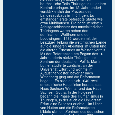
beträchtliche Teile Thüringens unter ihre
Kontrolle bringen. Im 12. Jahrhundert
verstärkte sich der Prozess des
Landesausbaus in Thüringen. Es
entstanden erste befestigte Städte wie
etwa Mühlhausen. Die bedeutendsten
Adelsgeschlechter des mittelalterlichen
Thüringens waren neben den
dominanten Wettinern und den
Ludowingern. 1485 wurden mit der
Leipziger Teilung die wettinischen Lande
auf die jüngeren Albertiner im Osten und
die älteren Ernestiner im Westen verteilt.
Mit der Reformation am Beginn des 16.
Jahrhunderts rückte Thüringen ins
Zentrum der deutschen Politik. Martin
Luther studierte zunächst an der
Universität Erfurt und wohnte im
Augustinerkloster, bevor er nach
Wittenberg ging und die Reformation
begann. Es bildeten sich 1640 zwei
ernestinische Hauptlinien heraus: das
Haus Sachsen-Weimar und das Haus
Sachsen-Gotha. In der Folgezeit
begann die Phase des Humanismus in
Thüringen, in der auch die Universität
Erfurt eine Blütezeit erlebte. Um Ulrich
von Hutten und die Reformatoren
bildete sich ein Zentrum des deutschen