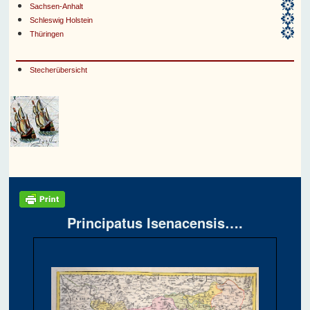
Sachsen-Anhalt
Schleswig Holstein
Thüringen
Stecherübersicht
Principatus Isenacensis….