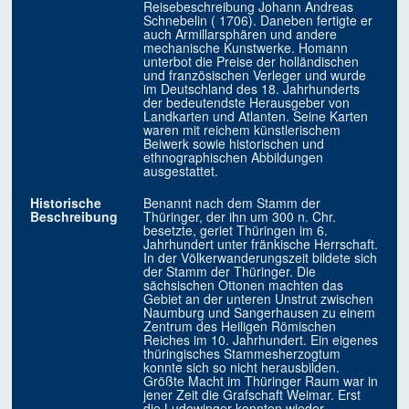
Reisebeschreibung Johann Andreas
Schnebelin ( 1706). Daneben fertigte er
auch Armillarsphären und andere
mechanische Kunstwerke. Homann
unterbot die Preise der holländischen
und französischen Verleger und wurde
im Deutschland des 18. Jahrhunderts
der bedeutendste Herausgeber von
Landkarten und Atlanten. Seine Karten
waren mit reichem künstlerischem
Beiwerk sowie historischen und
ethnographischen Abbildungen
ausgestattet.
Historische
Benannt nach dem Stamm der
Beschreibung
Thüringer, der ihn um 300 n. Chr.
besetzte, geriet Thüringen im 6.
Jahrhundert unter fränkische Herrschaft.
In der Völkerwanderungszeit bildete sich
der Stamm der Thüringer. Die
sächsischen Ottonen machten das
Gebiet an der unteren Unstrut zwischen
Naumburg und Sangerhausen zu einem
Zentrum des Heiligen Römischen
Reiches im 10. Jahrhundert. Ein eigenes
thüringisches Stammesherzogtum
konnte sich so nicht herausbilden.
Größte Macht im Thüringer Raum war in
jener Zeit die Grafschaft Weimar. Erst
die Ludowinger konnten wieder