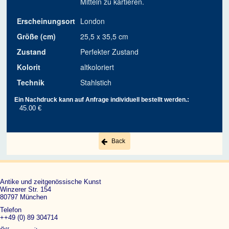
Mitteln zu kartieren.
Erscheinungsort
London
Größe (cm)
25,5 x 35,5 cm
Zustand
Perfekter Zustand
Kolorit
altkoloriert
Technik
Stahlstich
Ein Nachdruck kann auf Anfrage individuell bestellt werden.:
45.00 €
Back
Antike und zeitgenössische Kunst
Winzerer Str. 154
80797 München
Telefon
++49 (0) 89 304714