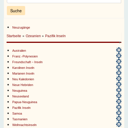
Neuzugänge
»
»
Startseite
Ozeanien
Pazifik Inseln
Australien
Franz.-Polynesien
Freundschaft – Inseln
Karolinen Inseln
Marianen Inseln
Neu Kaledonien
Neue Hebriden
Neuguinea
Neuseeland
Papua-Neuguinea
Pazifik Inseln
Samoa
Tasmanien
Weihnachtsinseln