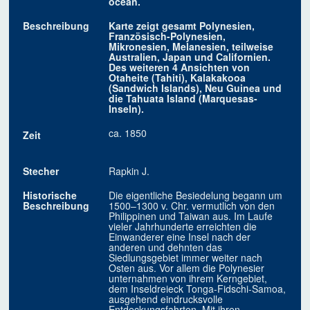
ocean.
Beschreibung
Karte zeigt gesamt Polynesien,
Französisch-Polynesien,
Mikronesien, Melanesien, teilweise
Australien, Japan und Californien.
Des weiteren 4 Ansichten von
Otaheite (Tahiti), Kalakakooa
(Sandwich Islands), Neu Guinea und
die Tahuata Island (Marquesas-
Inseln).
ca. 1850
Zeit
Stecher
Rapkin J.
Historische
Die eigentliche Besiedelung begann um
Beschreibung
1500–1300 v. Chr. vermutlich von den
Philippinen und Taiwan aus. Im Laufe
vieler Jahrhunderte erreichten die
Einwanderer eine Insel nach der
anderen und dehnten das
Siedlungsgebiet immer weiter nach
Osten aus. Vor allem die Polynesier
unternahmen von ihrem Kerngebiet,
dem Inseldreieck Tonga-Fidschi-Samoa,
ausgehend eindrucksvolle
Entdeckungsfahrten. Mit ihren