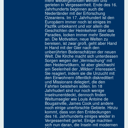
mehr wiedergefunden werden und
gerieten in Vergessenheit. Ende des 16.
Jahrhunderts beginnen auch die
Niederländer mit der Erforschung
Ozeaniens. Im 17. Jahrhundert ist den
Europäern immer noch ist einiges im
Pazifik unbekannt und vor allem die
Geschichten der Heimkehrer über das
Paradies, locken immer mehr Seeleute
an. Die Motivation, neue Welten zu
bereisen, ist zwar groß, geht aber Hand
in Hand mit der Gier nach den
unberührten Bodenschätzen der neuen
Welt. Die Kirche macht sich unterdessen
Sorgen wegen der „Vermischung“ mit
den Heidenvölkern, ist aber gleichwohl
am Seelenheil der „Wilden“ interessiert.
Sie reagiert, indem sie die Unzucht mit
den Einwohnern öffentlich diskreditiert
und Missionare delegiert, die den
Fahrten beistehen sollen. Im 18
Jahrhudert sind nur noch wenige
Inselnunentdeckt, dennoch finden
Weltumsegler wie Louis Antoine de
Bougainville, James Cook und andere
noch einige unerforschte Gebiete. Hinzu
kommt, dass von den Entdeckungen
des 16. Jahrhunderts einiges wieder in
Vergessenheit geriet. Einige machten
sich nun daran, die Inseln mit modernen