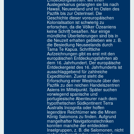
Auslegerkanus gelangten sie bis nach
Hawaii, Neuseeland und im Osten des
Pazifik bis zur Osterinsel. Die
Geschichte dieser voreuropäischen
Kolonialisation ist schwierig zu
erforschen, da die Völker Ozeaniens
keine Schrift besaßen. Nur einige
mündliche Überlieferungen sind bis in
die Neuzeit erhalten geblieben wie z. B.
die Besiedlung Neuseelands durch
Tama Te Kapua. Schriftliche
Aufzeichnungen gibt es erst mit den
europäischen Entdeckungsfahrten ab
dem 16. Jahrhundert. Der europäische
Entdeckergeist des 16. Jahrhunderts ist
ausschlaggebend für zahlreiche
Expeditionen. Zuerst steht die
Erforschung einer Westroute über den
Pazifik zu den reichen Handelszentren
Asiens im Mittelpunkt. Später suchen
vorwiegend spanische und
portugiesische Abenteurer nach dem
hypothetischen Südkontinent Terra
Australis Incognita oder hoffen
legendäre Reichtümer wie die Minen
König Salomons zu finden. Aufgrund
mangelhafter Navigationstechniken
konnten manche der entdeckten
Inselgruppen, z. B. die Salomonen, nicht