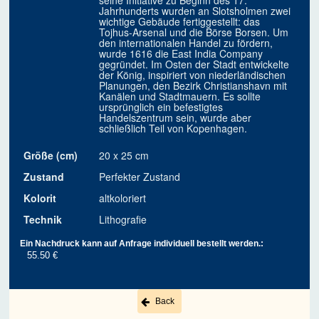
seine Initiative zu Beginn des 17.
Jahrhunderts wurden an Slotsholmen zwei
wichtige Gebäude fertiggestellt: das
Tojhus-Arsenal und die Börse Borsen. Um
den internationalen Handel zu fördern,
wurde 1616 die East India Company
gegründet. Im Osten der Stadt entwickelte
der König, inspiriert von niederländischen
Planungen, den Bezirk Christianshavn mit
Kanälen und Stadtmauern. Es sollte
ursprünglich ein befestigtes
Handelszentrum sein, wurde aber
schließlich Teil von Kopenhagen.
Größe (cm)
20 x 25 cm
Zustand
Perfekter Zustand
Kolorit
altkoloriert
Technik
Lithografie
Ein Nachdruck kann auf Anfrage individuell bestellt werden.:
55.50 €
Back