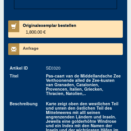
Originalexemplar bestellen
1,800.00 €
Anfrage
Artikel ID
SE0320
Titel
Pas-caart van de Middellandsche Zee
Verthoonende alled de Zee-kusten
van Granaden, Catalonien,
Provencen, Italien, Griecken,
Thracien, Natolien,..
Beschreibung
Karte zeigt oben den westlichen Teil
und unten den östlichen Teil des
Mittelmeeres mit alll seinen
angrenzenden Ländern und Inseln.
Jeweils eine golderhöhte Windrose
und ein Index mit den Namen der
Inseln und der wichtigsten Häfen im