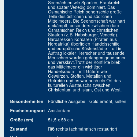
Seemächten wie Spanien, Frankreich
und später Venedig dominiert. Das
Osmanische Reich beherrschte große
Teile des östlichen und südlichen
Mittelmeers. Die Seeherrschaft war hart
umkämpft, besonders zwischen dem
Osmanischen Reich und christlichen
Staaten (z. B. Habsburger, Venedig).
Barbaresken-Korsaren (Piraten aus
Nordafrika) überfielen Handelsschiffe
und europäische Küstenstädte – oft im
Auftrag lokaler Herrscher und tausende
Menschen wurden gefangen genommen
und versklavt.Trotz der Konflikte blieb
das Mittelmeer ein wichtiger
Handelsraum – mit Gütern wie
Gewürzen, Stoffen, Metallen und
Getreide und es war auch ein Ort des
kulturellen Austauschs zwischen
Christentum und Islam, Ost und West.
Besonderheiten
Fürstliche Ausgabe - Gold erhöht, selten
Erscheinungsort
Amsterdam
Größe (cm)
51,5 x 58 cm
Zustand
Riß rechts fachmännisch restauriert