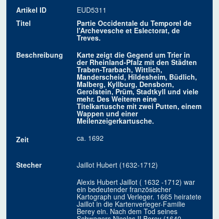
Artikel ID
EUD5311
Titel
Partie Occidentale du Temporel de
l'Archevesche et Eslectorat, de
Treves.
Beschreibung
Karte zeigt die Gegend um Trier in
der Rheinland-Pfalz mit den Städten
Traben-Trarbach, Wittlich,
Manderscheid, Hildesheim, Büdlich,
Malberg, Kyllburg, Densborn,
Gerolstein, Prüm, Stadtkyll und viele
mehr. Des Weiteren eine
Titelkartusche mit zwei Putten, einem
Wappen und einer
Meilenzeigerkartusche.
ca. 1692
Zeit
Stecher
Jaillot Hubert (1632-1712)
Alexis Hubert Jaillot ( 1632 -1712) war
ein bedeutender französischer
Kartograph und Verleger. 1665 heiratete
Jaillot in die Kartenverleger-Familie
Berey ein. Nach dem Tod seines
Schwagers Nicolas II Berey (1640–