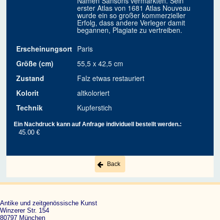
Namen Sansons vermarkten. Sein
erster Atlas von 1681 Atlas Nouveau
wurde ein so großer kommerzieller
Erfolg, dass andere Verleger damit
begannen, Plagiate zu vertreiben.
Erscheinungsort
Paris
Größe (cm)
55,5 x 42,5 cm
Zustand
Falz etwas restauriert
Kolorit
altkoloriert
Technik
Kupferstich
Ein Nachdruck kann auf Anfrage individuell bestellt werden.:
45.00 €
Back
Antike und zeitgenössische Kunst
Winzerer Str. 154
80797 München