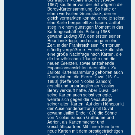
1667) kaufte er von der Schwägerin die
Berey-Kartensammlung. So hatte er
einen wertvollen Grundstock, den er
gleich vermarkten konnte, ohne je selbst
eine Karte hergestellt zu haben. Jaillot
stieg in einem günstigen Moment in das
Kartengeschäft ein. Anfang 1668
gewann Ludwig XIV. den ersten seiner
Reunionskriege, und es begann eine
Zeit, in der Frankreich sein Territorium
ständig vergrößerte. Es entwickelte sich
eine große Nachfrage nach Karten, die
die französischen Triumphe und die
neuen Grenzen, sowie anstehende
Expansionsabsichten darstellten. Zu
Jaillots Kartensammlung gehörten auch
Druckplatten, die Pierre Duval (1619–
1683) (Neffe von Nicolas Sanson)
erstellt und ursprünglich an Nicolas
Berey verkauft hatte. Aber Duval, der
seine Karten auch selbst verlegte,
wehrte sich gegen die Neuauflage
seiner alten Karten. Auf dem Höhepunkt
der Auseinandersetzung mit Duval
gewann Jaillot Ende 1670 die Söhne
von Nicolas Sanson Guillaume und
Adrien, als Kartenmacher und
Geschäftspartner. Mit ihnen konnte er
neue Karten mit dem prestigeträchtigen