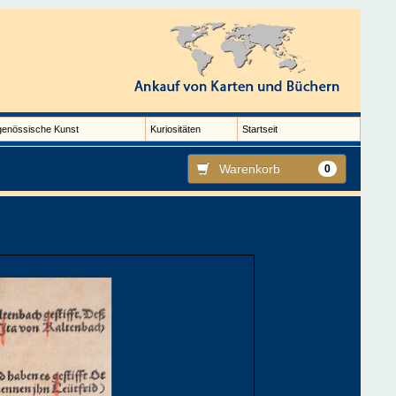
genössische Kunst
Kuriositäten
Startseit
Warenkorb
0