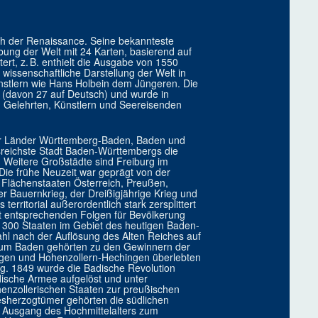
h der Renaissance. Seine bekannteste
ung der Welt mit 24 Karten, basierend auf
ert, z. B. enthielt die Ausgabe von 1550
 wissenschaftliche Darstellung der Welt in
ünstlern wie Hans Holbein dem Jüngeren. Die
(davon 27 auf Deutsch) und wurde in
 Gelehrten, Künstlern und Seereisenden
r Länder Württemberg-Baden, Baden und
sreichste Stadt Baden-Württembergs die
 Weitere Großstädte sind Freiburg im
Die frühe Neuzeit war geprägt von der
Flächenstaaten Österreich, Preußen,
er Bauernkrieg, der Dreißigjährige Krieg und
erritorial außerordentlich stark zersplittert
t entsprechenden Folgen für Bevölkerung
a 300 Staaten im Gebiet des heutigen Baden-
Zahl nach der Auflösung des Alten Reiches auf
gtum Baden gehörten zu den Gewinnern der
ngen und Hohenzollern-Hechingen überlebten
g. 1849 wurde die Badische Revolution
dische Armee aufgelöst und unter
enzollerischen Staaten zur preußischen
sherzogtümer gehörten die südlichen
 Ausgang des Hochmittelalters zum