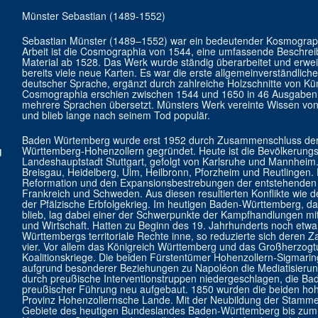
Münster Sebastian (1489-1552)
Sebastian Münster (1489–1552) war ein bedeutender Kosmograp
Arbeit ist die Cosmographia von 1544, eine umfassende Beschreib
Material ab 1528. Das Werk wurde ständig überarbeitet und erweit
bereits viele neue Karten. Es war die erste allgemeinverständliche
deutscher Sprache, ergänzt durch zahlreiche Holzschnitte von K
Cosmographia erschien zwischen 1544 und 1650 in 46 Ausgaben 
mehrere Sprachen übersetzt. Münsters Werk vereinte Wissen von
und blieb lange nach seinem Tod populär.
Baden Würtemberg wurde erst 1952 durch Zusammenschluss de
g
Württemberg-Hohenzollern gegründet. Heute ist die Bevölkerung
Landeshauptstadt Stuttgart, gefolgt von Karlsruhe und Mannheim.
Breisgau, Heidelberg, Ulm, Heilbronn, Pforzheim und Reutlingen. 
Reformation und den Expansionsbestrebungen der entstehenden 
Frankreich und Schweden. Aus diesen resultierten Konflikte wie d
der Pfälzische Erbfolgekrieg. Im heutigen Baden-Württemberg, das t
blieb, lag dabei einer der Schwerpunkte der Kampfhandlungen mi
und Wirtschaft. Hatten zu Beginn des 19. Jahrhunderts noch etw
Württembergs territoriale Rechte inne, so reduzierte sich deren 
vier. Vor allem das Königreich Württemberg und das Großherzo
Koalitionskriege. Die beiden Fürstentümer Hohenzollern-Sigmari
aufgrund besonderer Beziehungen zu Napoléon die Mediatisierun
durch preußische Interventionstruppen niedergeschlagen, die Ba
preußischer Führung neu aufgebaut. 1850 wurden die beiden hoh
Provinz Hohenzollernsche Lande. Mit der Neubildung der Stamme
Gebiete des heutigen Bundeslandes Baden-Württemberg bis zum