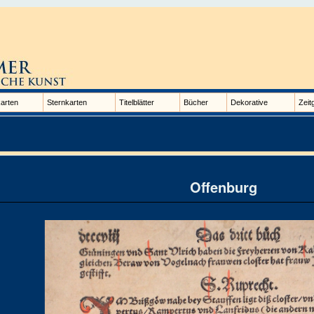
arten
Sternkarten
Titelblätter
Bücher
Dekorative
Zeit
Offenburg