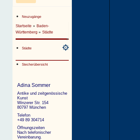
Neuzugänge
»
Startseite
Baden-
»
Württemberg
Städte
Städte
Stecherübersicht
Adina Sommer
Antike und zeitgenössische
Kunst
Winzerer Str. 154
80797 München
Telefon
+49 89 304714
Öffnungszeiten
Nach telefonischer
Vereinbarung.