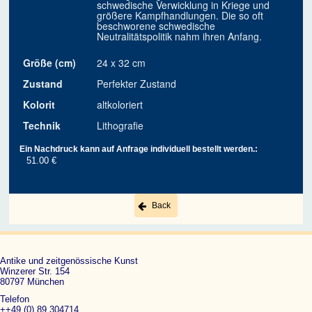
schwedische Verwicklung in Kriege und
größere Kampfhandlungen. Die so oft
beschworene schwedische
Neutralitätspolitik nahm ihren Anfang.
Größe (cm)
24 x 32 cm
Zustand
Perfekter Zustand
Kolorit
altkoloriert
Technik
Lithografie
Ein Nachdruck kann auf Anfrage individuell bestellt werden.:
51.00 €
Back
Antike und zeitgenössische Kunst
Winzerer Str. 154
80797 München
Telefon
++49 (0) 89 304714