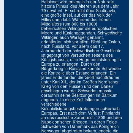
Halbinsel wird erstmals in der Naturalis
historia Plinius’ des Älteren aus dem Jahr
79 erwähnt. Er schreibt über Scatinavia,
eine große Insel, auf der das Volk der
Hillevionen lebt. Während des frühen
Mittelalters (um 800 bis 1000)
beherrschten Wikinger die europäischen
Meere und Küstengegenden. Schwedische
Wikinger, auch Waräger genannt,
orientierten sich vor allem Richtung Osten,
nach Russland. Vor allem das 17.
Jahrhundert der schwedischen Geschichte
ist geprägt von Versuchen seitens des
Königshauses, eine Hegemonialstellung in
Europa zu erlangen. Durch den
Bürgerkrieg in Russland konnte Schweden
die Kontrolle über Estland erlangen. Ein
jähes Ende fanden die Großmachtträume
unter Karl XII., der im Großen Nordischen
Krieg von den Russen und den Dänen
geschlagen wurde. Schweden musste
daraufhin seine Besitzungen im Baltikum
abgeben. In diese Zeit fallen auch
verschiedene
Kolonialisierungsbestrebungen außerhalb
Europas. Erst nach dem Verlust Finnlands
an das russische Zarenreich 1809 und den
Napoleonischen Kriegen, in deren Folge
Schweden von Dänemark das Königreich
Norwegen abgetreten bekam, endete die