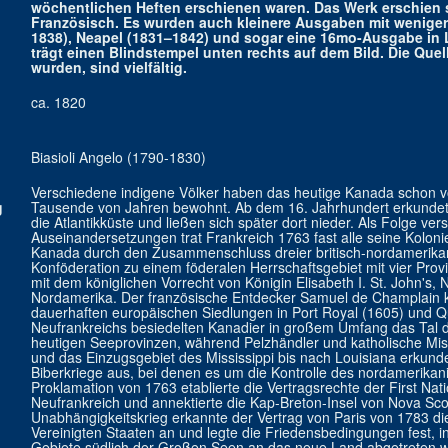
wöchentlichen Heften erschienen waren. Das Werk erschien so
Französisch. Es wurden auch kleinere Ausgaben mit weniger
1838), Neapel (1831–1842) und sogar eine 16mo-Ausgabe in Li
trägt einen Blindstempel unten rechts auf dem Bild. Die Quel
wurden, sind vielfältig.
ca. 1820
Biasioli Angelo (1790-1830)
Verschiedene indigene Völker haben das heutige Kanada schon v
g
Tausende von Jahren bewohnt. Ab dem 16. Jahrhundert erkundete
die Atlantikküste und ließen sich später dort nieder. Als Folge ver
Auseinandersetzungen trat Frankreich 1763 fast alle seine Kolon
Kanada durch den Zusammenschluss dreier britisch-nordamerika
Konföderation zu einem föderalen Herrschaftsgebiet mit vier Pro
mit dem königlichen Vorrecht von Königin Elisabeth I. St. John's, 
Nordamerika. Der französische Entdecker Samuel de Champlain 
dauerhaften europäischen Siedlungen in Port Royal (1605) und Q
Neufrankreichs besiedelten Kanadier in großem Umfang das Tal 
heutigen Seeprovinzen, während Pelzhändler und katholische Mi
und das Einzugsgebiet des Mississippi bis nach Louisiana erkund
Biberkriege aus, bei denen es um die Kontrolle des nordamerikani
Proklamation von 1763 etablierte die Vertragsrechte der First Nat
Neufrankreich und annektierte die Kap-Breton-Insel von Nova Sc
Unabhängigkeitskrieg erkannte der Vertrag von Paris von 1783 d
Vereinigten Staaten an und legte die Friedensbedingungen fest, 
Gebiete südlich der Großen Seen an das neue Land abgetreten 