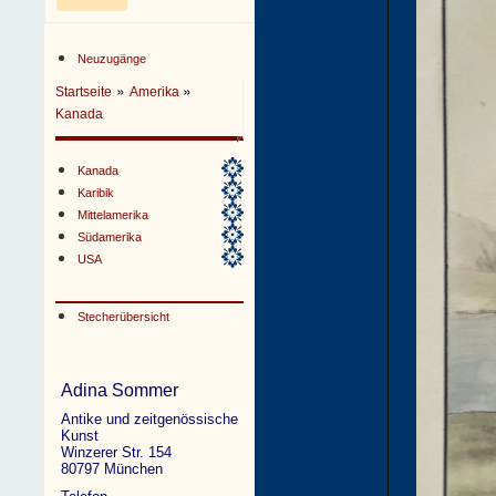
Neuzugänge
»
»
Startseite
Amerika
Kanada
Kanada
Karibik
Mittelamerika
Südamerika
USA
Stecherübersicht
Adina Sommer
Antike und zeitgenössische
Kunst
Winzerer Str. 154
80797 München