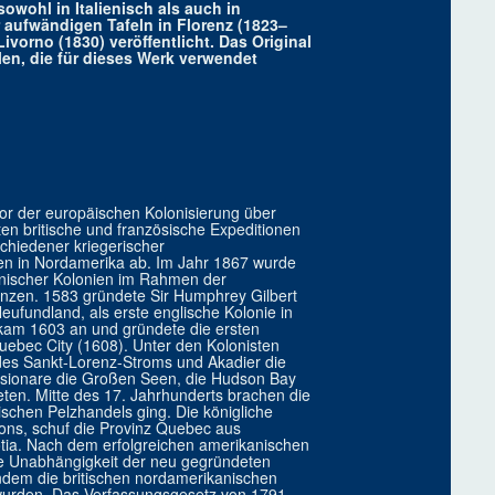
wohl in Italienisch als auch in
 aufwändigen Tafeln in Florenz (1823–
vorno (1830) veröffentlicht. Das Original
len, die für dieses Werk verwendet
or der europäischen Kolonisierung über
n britische und französische Expeditionen
schiedener kriegerischer
ien in Nordamerika ab. Im Jahr 1867 wurde
nischer Kolonien im Rahmen der
vinzen. 1583 gründete Sir Humphrey Gilbert
Neufundland, als erste englische Kolonie in
kam 1603 an und gründete die ersten
uebec City (1608). Unter den Kolonisten
des Sankt-Lorenz-Stroms und Akadier die
ssionare die Großen Seen, die Hudson Bay
eten. Mitte des 17. Jahrhunderts brachen die
schen Pelzhandels ging. Die königliche
ions, schuf die Provinz Quebec aus
otia. Nach dem erfolgreichen amerikanischen
ie Unabhängigkeit der neu gegründeten
indem die britischen nordamerikanischen
wurden. Das Verfassungsgesetz von 1791