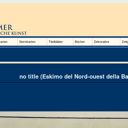
arten
Sternkarten
Titelblätter
Bücher
Dekorative
Zeit
no title (Eskimo del Nord-ouest della B