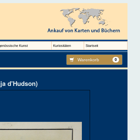
genössische Kunst
Kuriositäten
Startseit
Warenkorb
0
aja d'Hudson)